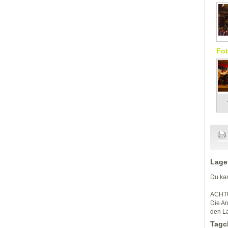
Fot
Lage
Du kan
ACHT
Die An
den La
Tagc