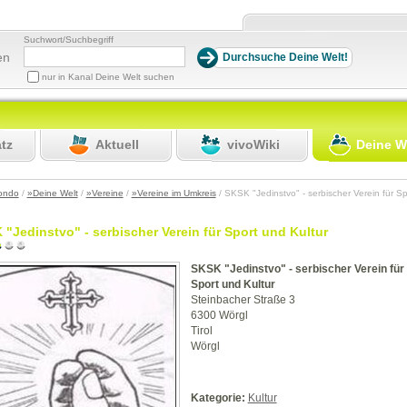
Suchwort/Suchbegriff
en
nur in Kanal Deine Welt suchen
atz
Aktuell
vivoWiki
Deine W
ondo
/
»Deine Welt
/
»Vereine
/
»Vereine im Umkreis
/ SKSK "Jedinstvo" - serbischer Verein für S
"Jedinstvo" - serbischer Verein für Sport und Kultur
SKSK "Jedinstvo" - serbischer Verein für
Sport und Kultur
Steinbacher Straße 3
6300 Wörgl
Tirol
Wörgl
Kategorie:
Kultur