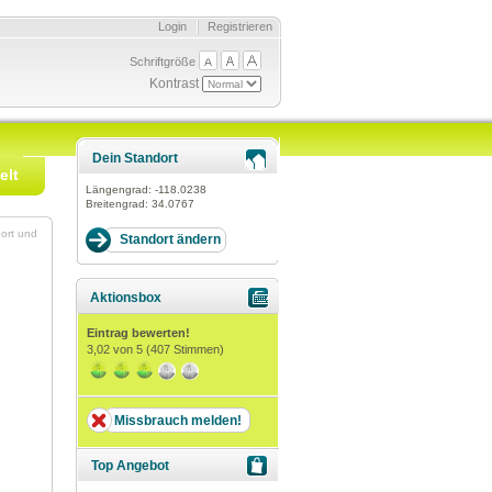
Login
Registrieren
Schriftgröße
Kontrast
Dein Standort
elt
Längengrad:
-118.0238
Breitengrad:
34.0767
port und
Aktionsbox
Eintrag bewerten!
3,02
von 5 (
407
Stimmen)
Missbrauch melden!
Top Angebot