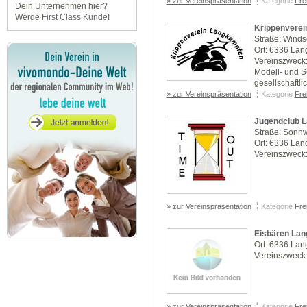
» zur Vereinspräsentation
Kategorie
Frei
Dein Unternehmen hier?
Werde
First Class Kunde
!
Krippenvere
Straße: Wind
Ort: 6336 La
Vereinszweck:
Modell- und S
gesellschaftlic
» zur Vereinspräsentation
Kategorie
Frei
Jugendclub 
Straße: Sonn
Ort: 6336 La
Vereinszweck
» zur Vereinspräsentation
Kategorie
Frei
Eisbären La
Ort: 6336 La
Vereinszweck:
» zur Vereinspräsentation
Kategorie
Frei