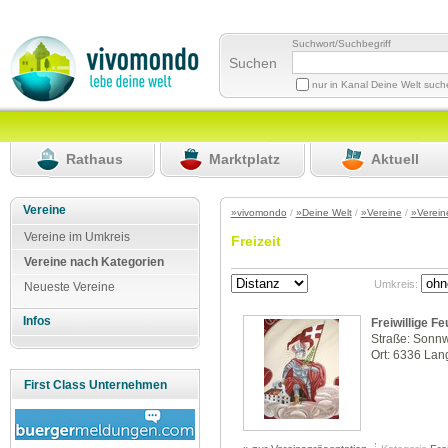
Suchwort/Suchbegriff
Suchen
nur in Kanal Deine Welt suc
Rathaus
Marktplatz
Aktuell
Vereine
»vivomondo
/
»Deine Welt
/
»Vereine
/
»Verein
Vereine im Umkreis
Freizeit
Vereine nach Kategorien
Umkreis:
Neueste Vereine
Infos
Freiwillige 
Straße: Sonn
Ort: 6336 La
First Class Unternehmen