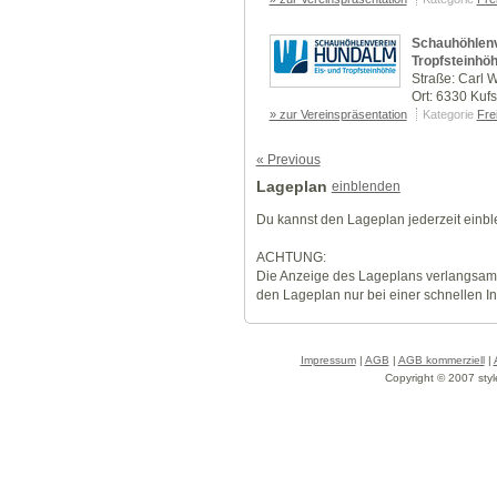
Schauhöhlenv
Tropfsteinhöh
Straße: Carl W
Ort: 6330 Kufs
» zur Vereinspräsentation
Kategorie
Frei
« Previous
Lageplan
einblenden
Du kannst den Lageplan jederzeit einb
ACHTUNG:
Die Anzeige des Lageplans verlangsamt
den Lageplan nur bei einer schnellen I
Impressum
|
AGB
|
AGB kommerziell
|
Copyright © 2007 styl