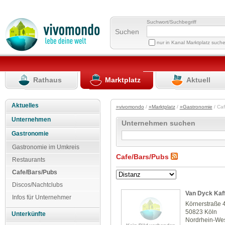
Suchwort/Suchbegriff
Suchen
nur in Kanal Marktplatz such
Rathaus
Marktplatz
Aktuell
Aktuelles
»vivomondo
/
»Marktplatz
/
»Gastronomie
/ Ca
Unternehmen
Unternehmen suchen
Gastronomie
Gastronomie im Umkreis
Cafe/Bars/Pubs
Restaurants
Cafe/Bars/Pubs
Discos/Nachtclubs
Van Dyck Kaff
Infos für Unternehmer
Körnerstraße 
50823 Köln
Unterkünfte
Nordrhein-Wes