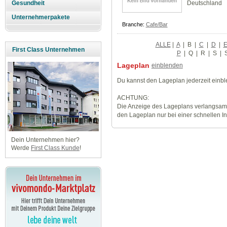
Deutschland
Gesundheit
Unternehmerpakete
Branche:
Cafe/Bar
ALLE
|
A
|
B
|
C
|
D
|
First Class Unternehmen
P
|
Q
|
R
|
S
|
Lageplan
einblenden
Du kannst den Lageplan jederzeit einb
ACHTUNG:
Die Anzeige des Lageplans verlangsamt
den Lageplan nur bei einer schnellen I
Dein Unternehmen hier?
Werde
First Class Kunde
!