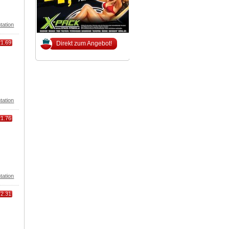
tation
21.69
Direkt zum Angebot!
tation
21.76
tation
72.31