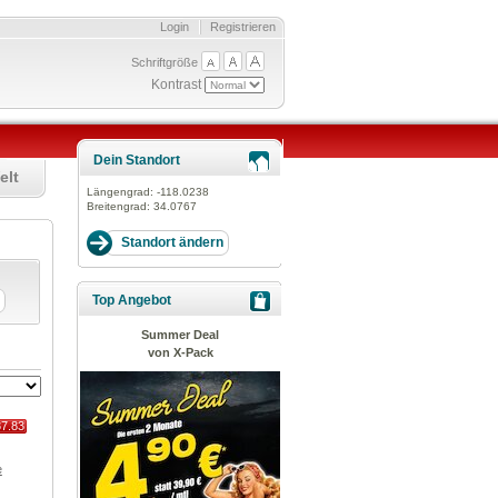
Login
Registrieren
Schriftgröße
Kontrast
Dein Standort
elt
Längengrad:
-118.0238
Breitengrad:
34.0767
Top Angebot
Summer Deal
von X-Pack
87.83
e