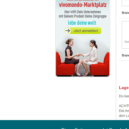
Bran
Bran
Lage
Du kan
ACHT
Die An
den La