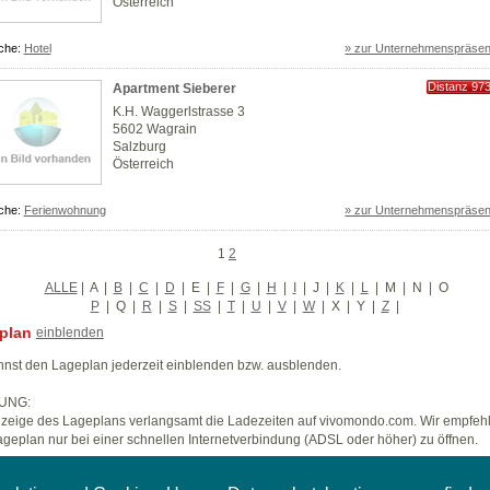
Österreich
che:
Hotel
» zur Unternehmenspräsen
Distanz 97
Apartment Sieberer
km
K.H. Waggerlstrasse 3
5602 Wagrain
Salzburg
Österreich
che:
Ferienwohnung
» zur Unternehmenspräsen
1
2
ALLE
|
A
|
B
|
C
|
D
|
E
|
F
|
G
|
H
|
I
|
J
|
K
|
L
|
M
|
N
|
O
P
|
Q
|
R
|
S
|
SS
|
T
|
U
|
V
|
W
|
X
|
Y
|
Z
|
plan
einblenden
nst den Lageplan jederzeit einblenden bzw. ausblenden.
UNG:
zeige des Lageplans verlangsamt die Ladezeiten auf vivomondo.com. Wir empfeh
geplan nur bei einer schnellen Internetverbindung (ADSL oder höher) zu öffnen.