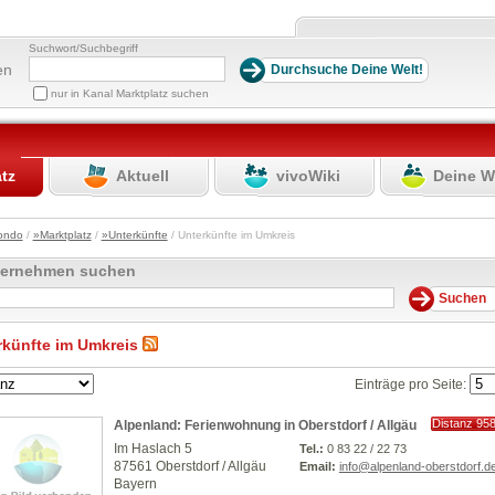
Suchwort/Suchbegriff
en
nur in Kanal Marktplatz suchen
atz
Aktuell
vivoWiki
Deine W
ondo
/
»Marktplatz
/
»Unterkünfte
/ Unterkünfte im Umkreis
ternehmen suchen
rkünfte im Umkreis
Einträge pro Seite:
Distanz 95
Alpenland: Ferienwohnung in Oberstdorf / Allgäu
km
Im Haslach 5
Tel.:
0 83 22 / 22 73
87561 Oberstdorf / Allgäu
Email:
info@alpenland-oberstdorf.d
Bayern