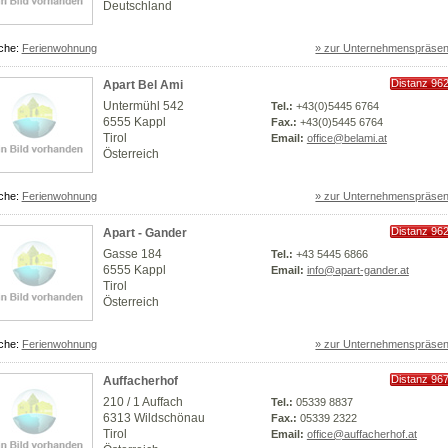
Deutschland
che:
Ferienwohnung
» zur Unternehmenspräsen
Distanz 96
Apart Bel Ami
km
Untermühl 542
Tel.:
+43(0)5445 6764
6555 Kappl
Fax.:
+43(0)5445 6764
Tirol
Email:
office@belami.at
Österreich
che:
Ferienwohnung
» zur Unternehmenspräsen
Distanz 96
Apart - Gander
km
Gasse 184
Tel.:
+43 5445 6866
6555 Kappl
Email:
info@apart-gander.at
Tirol
Österreich
che:
Ferienwohnung
» zur Unternehmenspräsen
Distanz 96
Auffacherhof
km
210 / 1 Auffach
Tel.:
05339 8837
6313 Wildschönau
Fax.:
05339 2322
Tirol
Email:
office@auffacherhof.at