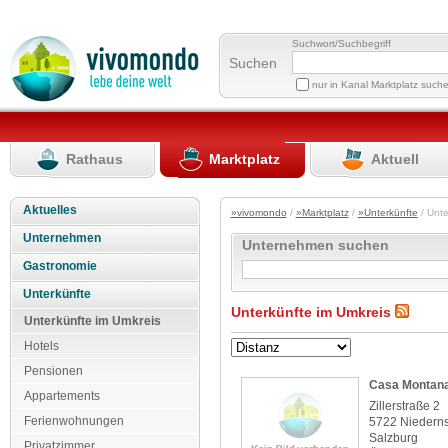
Suchwort/Suchbegriff
Suchen
nur in Kanal Marktplatz such
Rathaus
Marktplatz
Aktuell
Aktuelles
»vivomondo
/
»Marktplatz
/
»Unterkünfte
/ Unte
Unternehmen
Unternehmen suchen
Gastronomie
Unterkünfte
Unterkünfte im Umkreis
Unterkünfte im Umkreis
Hotels
Pensionen
Casa Montan
Appartements
Zillerstraße 2
Ferienwohnungen
5722 Niederns
Salzburg
Privatzimmer