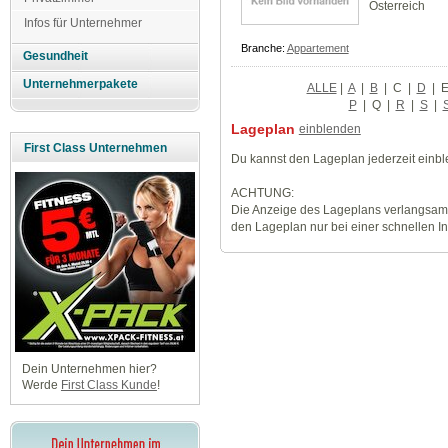
Österreich
Infos für Unternehmer
Branche:
Appartement
Gesundheit
Unternehmerpakete
ALLE
|
A
|
B
|
C
|
D
|
P
|
Q
|
R
|
S
|
Lageplan
einblenden
First Class Unternehmen
Du kannst den Lageplan jederzeit einb
ACHTUNG:
Die Anzeige des Lageplans verlangsamt
den Lageplan nur bei einer schnellen I
Dein Unternehmen hier?
Werde
First Class Kunde
!