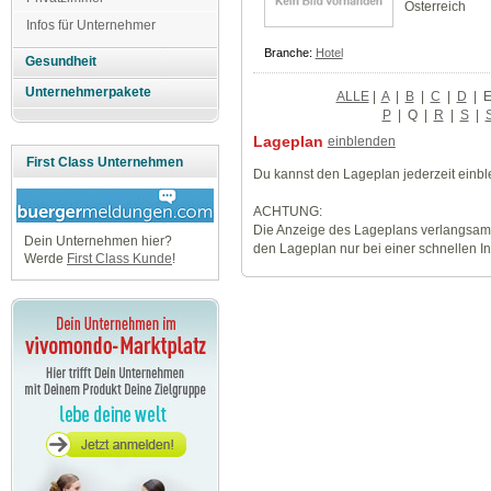
Österreich
Infos für Unternehmer
Branche:
Hotel
Gesundheit
Unternehmerpakete
ALLE
|
A
|
B
|
C
|
D
|
P
|
Q
|
R
|
S
|
Lageplan
einblenden
First Class Unternehmen
Du kannst den Lageplan jederzeit einb
ACHTUNG:
Die Anzeige des Lageplans verlangsamt
Dein Unternehmen hier?
den Lageplan nur bei einer schnellen I
Werde
First Class Kunde
!