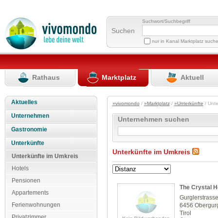
Suchwort/Suchbegriff
Suchen
nur in Kanal Marktplatz such
Rathaus
Marktplatz
Aktuell
Aktuelles
»vivomondo
/
»Marktplatz
/
»Unterkünfte
/ Unte
Unternehmen
Unternehmen suchen
Gastronomie
Unterkünfte
Unterkünfte im Umkreis
Unterkünfte im Umkreis
Hotels
Pensionen
The Crystal H
Appartements
Gurglerstrass
Ferienwohnungen
6456 Obergur
Tirol
Privatzimmer