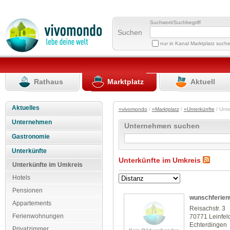
Suchwort/Suchbegriff
Suchen
nur in Kanal Marktplatz such
Rathaus
Marktplatz
Aktuell
Aktuelles
»vivomondo
/
»Marktplatz
/
»Unterkünfte
/ Unte
Unternehmen
Unternehmen suchen
Gastronomie
Unterkünfte
Unterkünfte im Umkreis
Unterkünfte im Umkreis
Hotels
Pensionen
wunschferien
Appartements
Reisachstr. 3
Ferienwohnungen
70771 Leinfel
Echterdingen
Privatzimmer