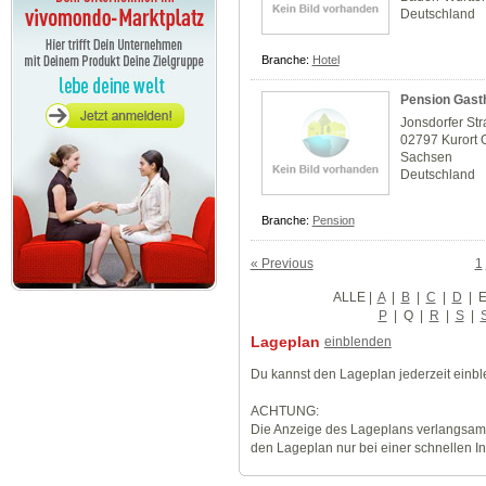
Deutschland
Branche:
Hotel
Pension Gasth
Jonsdorfer St
02797 Kurort 
Sachsen
Deutschland
Branche:
Pension
« Previous
1
ALLE
|
A
|
B
|
C
|
D
|
P
|
Q
|
R
|
S
|
Lageplan
einblenden
Du kannst den Lageplan jederzeit einb
ACHTUNG:
Die Anzeige des Lageplans verlangsamt
den Lageplan nur bei einer schnellen I