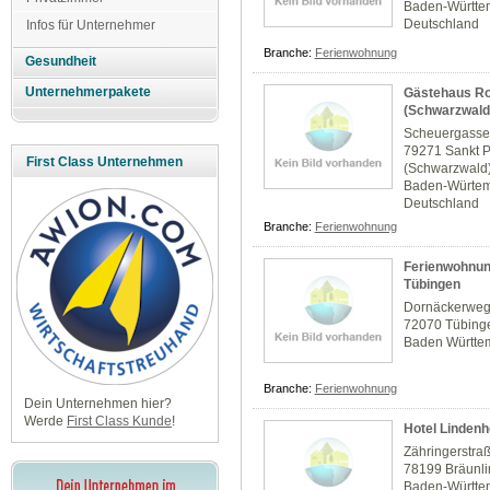
Baden-Württe
Deutschland
Infos für Unternehmer
Branche:
Ferienwohnung
Gesundheit
Unternehmerpakete
Gästehaus Ro
(Schwarzwald
Scheuergasse
79271 Sankt P
First Class Unternehmen
(Schwarzwald
Baden-Würte
Deutschland
Branche:
Ferienwohnung
Ferienwohnun
Tübingen
Dornäckerweg
72070 Tübing
Baden Württe
Branche:
Ferienwohnung
Dein Unternehmen hier?
Werde
First Class Kunde
!
Hotel Lindenh
Zähringerstra
78199 Bräunl
Baden-Württe