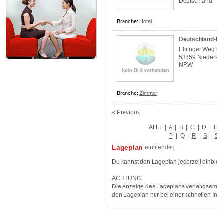
Deutschland
Branche:
Hotel
Deutschland-
Elbinger Weg 
53859 Nieder
NRW
Branche:
Zimmer
« Previous
ALLE
|
A
|
B
|
C
|
D
|
P
|
Q
|
R
|
S
|
Lageplan
einblenden
Du kannst den Lageplan jederzeit einb
ACHTUNG:
Die Anzeige des Lageplans verlangsamt
den Lageplan nur bei einer schnellen I