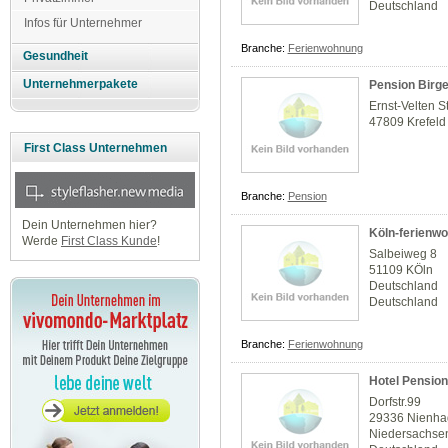
Deutschland
Infos für Unternehmer
Branche:
Ferienwohnung
Gesundheit
Unternehmerpakete
Pension Birge
Ernst-Velten S
47809 Krefeld
First Class Unternehmen
Branche:
Pension
Dein Unternehmen hier?
Köln-ferienw
Werde
First Class Kunde
!
Salbeiweg 8
51109 KÖln
Deutschland
Deutschland
Branche:
Ferienwohnung
Hotel Pension
Dorfstr.99
29336 Nienh
Niedersachse