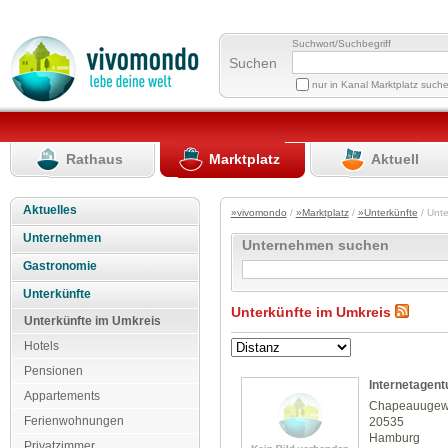
Suchwort/Suchbegriff
Suchen
nur in Kanal Marktplatz such
Rathaus
Marktplatz
Aktuell
Aktuelles
»vivomondo
/
»Marktplatz
/
»Unterkünfte
/ Unte
Unternehmen
Unternehmen suchen
Gastronomie
Unterkünfte
Unterkünfte im Umkreis
Unterkünfte im Umkreis
Hotels
Pensionen
Internetagent
Appartements
Chapeauugew
Ferienwohnungen
20535
Hamburg
Privatzimmer