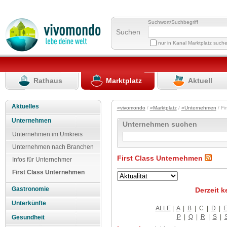
Suchwort/Suchbegriff
Suchen
nur in Kanal Marktplatz such
Rathaus
Marktplatz
Aktuell
Aktuelles
»vivomondo
/
»Marktplatz
/
»Unternehmen
/ Fi
Unternehmen
Unternehmen suchen
Unternehmen im Umkreis
Unternehmen nach Branchen
First Class Unternehmen
Infos für Unternehmer
First Class Unternehmen
Gastronomie
Derzeit k
Unterkünfte
ALLE
|
A
|
B
|
C
|
D
|
P
|
Q
|
R
|
S
|
Gesundheit