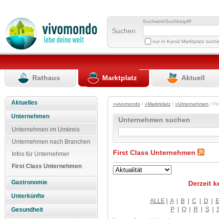
Suchwort/Suchbegriff
Suchen
nur in Kanal Marktplatz such
Rathaus
Marktplatz
Aktuell
Aktuelles
»vivomondo
/
»Marktplatz
/
»Unternehmen
/ Fi
Unternehmen
Unternehmen suchen
Unternehmen im Umkreis
Unternehmen nach Branchen
First Class Unternehmen
Infos für Unternehmer
First Class Unternehmen
Gastronomie
Derzeit k
Unterkünfte
ALLE
|
A
|
B
|
C
|
D
|
P
|
Q
|
R
|
S
|
Gesundheit