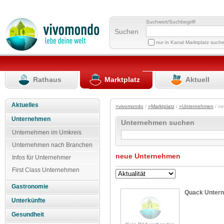
Suchwort/Suchbegriff
Suchen
nur in Kanal Marktplatz such
Rathaus
Marktplatz
Aktuell
Aktuelles
»vivomondo
/
»Marktplatz
/
»Unternehmen
/ n
Unternehmen
Unternehmen suchen
Unternehmen im Umkreis
Unternehmen nach Branchen
neue Unternehmen
Infos für Unternehmer
First Class Unternehmen
Gastronomie
Quack Unter
Unterkünfte
Gesundheit