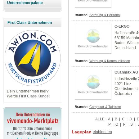
Unternehmerpakete
Branche:
Beratung & Personal
First Class Unternehmen
Q-ERGO
Hafenstraße 4
68159 Mannh
Baden-Württe
Deutschland
Branche:
Werbung & Kommunikation
Quanmax AG
Industriezeile
4021 Linz
Oberösterreic
Dein Unternehmen hier?
Österreich
Werde
First Class Kunde
!
Branche:
Computer & Telekom
ALLE
|
A
|
B
|
C
|
D
|
P
|
Q
|
R
|
S
|
Lageplan
einblenden