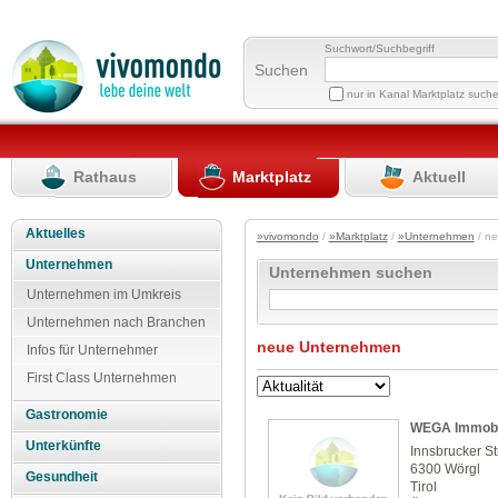
Suchwort/Suchbegriff
Suchen
nur in Kanal Marktplatz such
Rathaus
Marktplatz
Aktuell
Aktuelles
»vivomondo
/
»Marktplatz
/
»Unternehmen
/ n
Unternehmen
Unternehmen suchen
Unternehmen im Umkreis
Unternehmen nach Branchen
neue Unternehmen
Infos für Unternehmer
First Class Unternehmen
Gastronomie
WEGA Immobi
Unterkünfte
Innsbrucker S
6300 Wörgl
Gesundheit
Tirol