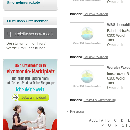
Österreich
Unternehmerpakete
Branche:
Bauen & Wohnen
First Class Unternehmen
WBG-Immobil
Bahnhofstraße
6300 Wörgl
Tirol
Dein Unternehmen hier?
Österreich
Werde
First Class Kunde
!
Branche:
Bauen & Wohnen
Wörgler Was
Innsbrucker St
6300 Wörgl
Tirol
Österreich
Branche:
Freizeit & Unterhaltung
« Previous
ALLE
|
A
|
B
|
C
|
D
|
P
|
Q
|
R
|
S
|