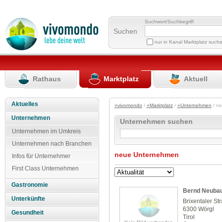
Suchwort/Suchbegriff
Suchen
nur in Kanal Marktplatz such
Rathaus
Marktplatz
Aktuell
Aktuelles
»vivomondo
/
»Marktplatz
/
»Unternehmen
/ n
Unternehmen
Unternehmen suchen
Unternehmen im Umkreis
Unternehmen nach Branchen
neue Unternehmen
Infos für Unternehmer
First Class Unternehmen
Gastronomie
Bernd Neuba
Unterkünfte
Brixentaler St
6300 Wörgl
Gesundheit
Tirol