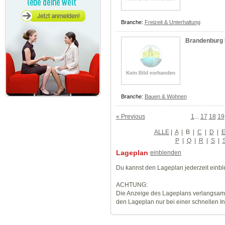
Branche:
Freizeit & Unterhaltung
Brandenburg I
Branche:
Bauen & Wohnen
« Previous
1
...
17
18
19
ALLE
|
A
|
B
|
C
|
D
|
P
|
Q
|
R
|
S
|
Lageplan
einblenden
Du kannst den Lageplan jederzeit einb
ACHTUNG:
Die Anzeige des Lageplans verlangsamt
den Lageplan nur bei einer schnellen I