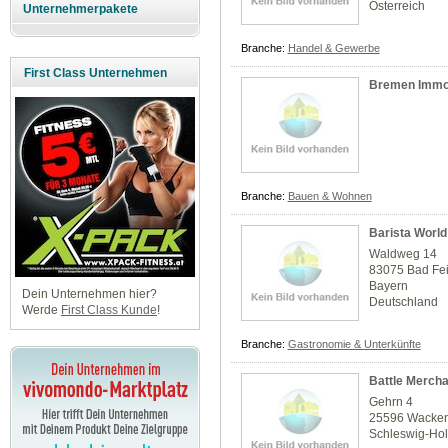
Österreich
Unternehmerpakete
Branche:
Handel & Gewerbe
First Class Unternehmen
Bremen Immob
Branche:
Bauen & Wohnen
Barista World
Waldweg 14
83075 Bad Fe
Bayern
Dein Unternehmen hier?
Deutschland
Werde
First Class Kunde
!
Branche:
Gastronomie & Unterkünfte
Battle Mercha
Gehrn 4
25596 Wacke
Schleswig-Hol