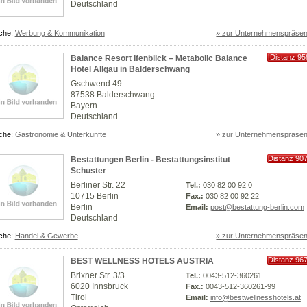
Deutschland
che:
Werbung & Kommunikation
» zur Unternehmenspräsen
Distanz 95
Balance Resort Ifenblick – Metabolic Balance
km
Hotel Allgäu in Balderschwang
Gschwend 49
87538 Balderschwang
Bayern
Deutschland
che:
Gastronomie & Unterkünfte
» zur Unternehmenspräsen
Distanz 90
Bestattungen Berlin - Bestattungsinstitut
km
Schuster
Berliner Str. 22
Tel.:
030 82 00 92 0
10715 Berlin
Fax.:
030 82 00 92 22
Berlin
Email:
post@bestattung-berlin.com
Deutschland
che:
Handel & Gewerbe
» zur Unternehmenspräsen
Distanz 96
BEST WELLNESS HOTELS AUSTRIA
km
Brixner Str. 3/3
Tel.:
0043-512-360261
6020 Innsbruck
Fax.:
0043-512-360261-99
Tirol
Email:
info@bestwellnesshotels.at