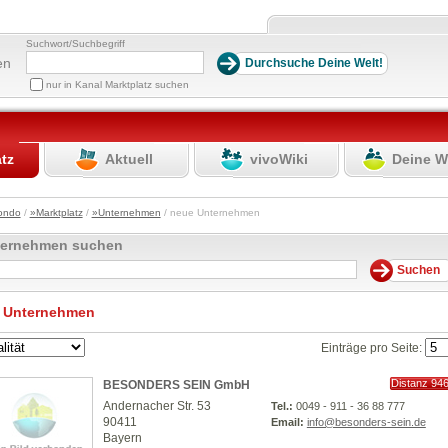
Suchwort/Suchbegriff
en
nur in Kanal Marktplatz suchen
atz
Aktuell
vivoWiki
Deine W
ondo
/
»Marktplatz
/
»Unternehmen
/ neue Unternehmen
ternehmen suchen
 Unternehmen
Einträge pro Seite:
Distanz 94
BESONDERS SEIN GmbH
km
Andernacher Str. 53
Tel.:
0049 - 911 - 36 88 777
90411
Email:
info@besonders-sein.de
Bayern