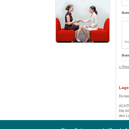
Bran
Bran
« Prev
Lage
Du kan
ACHT
Die An
den La