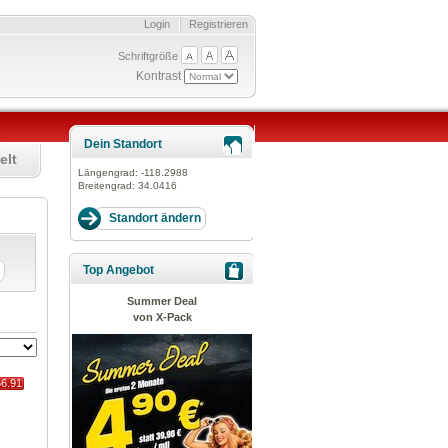
Login
Registrieren
Schriftgröße
Kontrast
Dein Standort
elt
Längengrad:
-118.2988
Breitengrad:
34.0416
Top Angebot
Summer Deal
von X-Pack
66.91