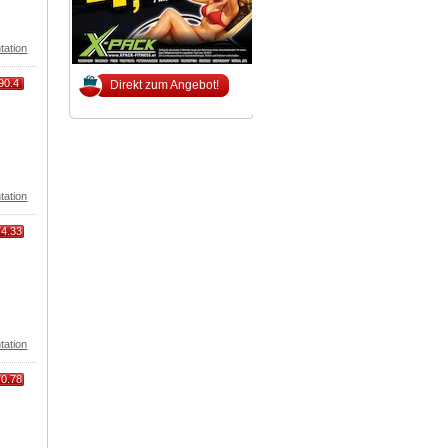
tation
90.4
Direkt zum Angebot!
tation
74.33
tation
70.78