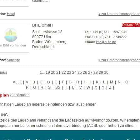
Österreich
che:
Hotel
» zur Unternehmenspräsen
Distanz 95
BITE GmbH
km
Schillerstrasse 18
Tel.:
+49 (0)731 - 15979249
89077 Ulm
Fax.:
+49 (0)731 - 3749222
Baden-Württemberg
Email:
info@b-ite.de
Deutschland
che:
Sonstige
» zur Unternehmenspräsen
ious
1
...
19
20
21
22
23
24
25
26
27
28
29
30
ALLE
|
A
|
B
|
C
|
D
|
E
|
F
|
G
|
H
|
I
|
J
|
K
|
L
|
M
|
N
|
O
P
|
Q
|
R
|
S
|
SS
|
T
|
U
|
V
|
W
|
X
|
Y
|
Z
|
plan
einblenden
nst den Lageplan jederzeit einblenden bzw. ausblenden.
UNG:
zeige des Lageplans verlangsamt die Ladezeiten auf vivomondo.com. Wir empfeh
geplan nur bei einer schnellen Internetverbindung (ADSL oder höher) zu öffnen.