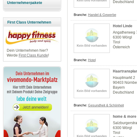
Deutschland
Unternehmerpakete
Branche:
Handel & Gewerbe
First Class Unternehmen
Hotel Linde
Angatherweg 
6300 Wörgl
Tirol
Österreich
Dein Unternehmen hier?
Werde
First Class Kunde
!
Branche:
Hotel
Haartranspla
Hauptmarkt 2
90403 Nürnbe
Bayern
Deutschland
Branche:
Gesundheit & Schönheit
home & mor
Salzburgerstr
6300 Wörgl
Tirol