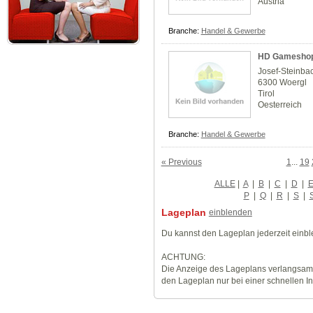
Austria
Branche:
Handel & Gewerbe
HD Gamesho
Josef-Steinba
6300 Woergl
Tirol
Oesterreich
Branche:
Handel & Gewerbe
« Previous
1
...
19
ALLE
|
A
|
B
|
C
|
D
|
P
|
Q
|
R
|
S
|
Lageplan
einblenden
Du kannst den Lageplan jederzeit einb
ACHTUNG:
Die Anzeige des Lageplans verlangsamt
den Lageplan nur bei einer schnellen I