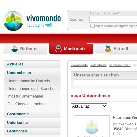
Suchwort/Suchbegriff
Suchen
nur in Kanal Marktplatz such
Rathaus
Marktplatz
Aktuell
Aktuelles
»vivomondo
/
»Marktplatz
/
»Unternehmen
/ n
Unternehmen
Unternehmen suchen
Unternehmen im Umkreis
Unternehmen nach Branchen
neue Unternehmen
Infos für Unternehmer
First Class Unternehmen
Gastronomie
Haarmann Gm
Unterkünfte
Brückenweg 1
35649 Bischof
Gesundheit
Hessen