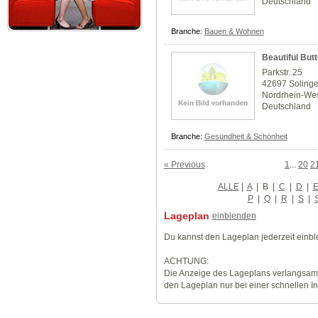
Deutschland
Branche:
Bauen & Wohnen
Beautiful Butt
Parkstr. 25
42697 Soling
Nordrhein-Wes
Deutschland
Branche:
Gesundheit & Schönheit
« Previous
1
...
20
2
ALLE
|
A
|
B
|
C
|
D
|
P
|
Q
|
R
|
S
|
Lageplan
einblenden
Du kannst den Lageplan jederzeit einb
ACHTUNG:
Die Anzeige des Lageplans verlangsamt
den Lageplan nur bei einer schnellen I