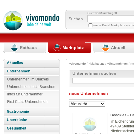
Suchwort/Suchbegriff
Suchen
nur in Kanal Marktplatz such
Rathaus
Marktplatz
Aktuell
Aktuelles
»vivomondo
/
»Marktplatz
/
»Unternehmen
/ n
Unternehmen
Unternehmen suchen
Unternehmen im Umkreis
Unternehmen nach Branchen
neue Unternehmen
Infos für Unternehmer
First Class Unternehmen
Gastronomie
Boeckies - Ti
Unterkünfte
Im Eichengru
49439 Steinfe
Gesundheit
Niedersachse