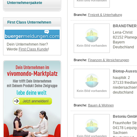
Unternehmerpakete
Branche:
Freizeit & Unterhaltung
First Class Unternehmen
BRANDTNER V
Lena-Christ
82152 Planeg
Bayern
Dein Unternehmen hier?
Deutschland
Werde
First Class Kunde
!
Branche:
Finanzen & Versicherungen
Biotop-Aussta
hauptstr. 2
37133 friedla
niedersachse
deutschland
Branche:
Bauen & Wohnen
Betoniu Gmb
Fraunhofer Str
04178 Leipzig
Sachsen