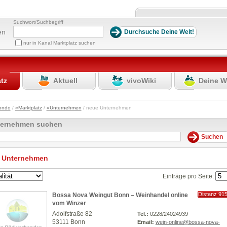
Suchwort/Suchbegriff
en
nur in Kanal Marktplatz suchen
atz
Aktuell
vivoWiki
Deine W
ondo
/
»Marktplatz
/
»Unternehmen
/ neue Unternehmen
ternehmen suchen
 Unternehmen
Einträge pro Seite:
Distanz 91
Bossa Nova Weingut Bonn – Weinhandel online
km
vom Winzer
Adolfstraße 82
Tel.:
0228/24024939
53111 Bonn
Email:
wein-online@bossa-nova-