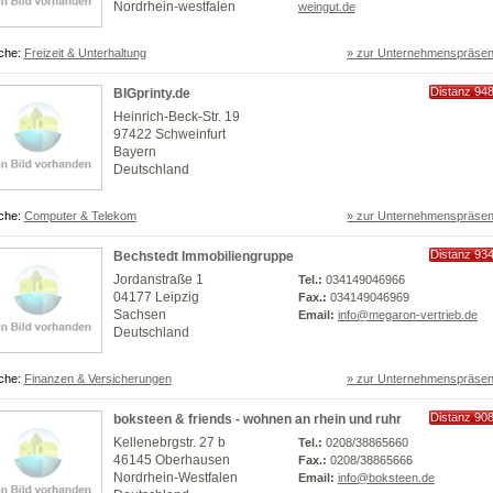
Nordrhein-westfalen
weingut.de
che:
Freizeit & Unterhaltung
» zur Unternehmenspräsen
Distanz 94
BIGprinty.de
km
Heinrich-Beck-Str. 19
97422 Schweinfurt
Bayern
Deutschland
che:
Computer & Telekom
» zur Unternehmenspräsen
Distanz 93
Bechstedt Immobiliengruppe
km
Jordanstraße 1
Tel.:
034149046966
04177 Leipzig
Fax.:
034149046969
Sachsen
Email:
info@megaron-vertrieb.de
Deutschland
che:
Finanzen & Versicherungen
» zur Unternehmenspräsen
Distanz 90
boksteen & friends - wohnen an rhein und ruhr
km
Kellenebrgstr. 27 b
Tel.:
0208/38865660
46145 Oberhausen
Fax.:
0208/38865666
Nordrhein-Westfalen
Email:
info@boksteen.de