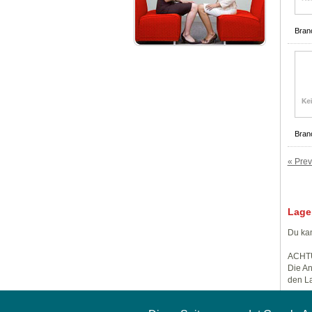
Bran
Bran
« Prev
Lage
Du kan
ACHT
Die An
den La