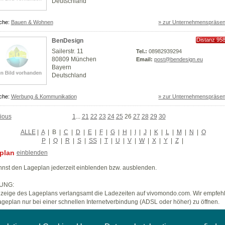
Deutschland
che:
Bauen & Wohnen
» zur Unternehmenspräsen
Distanz 95
BenDesign
km
Sailerstr. 11
Tel.:
08982939294
80809 München
Email:
post@bendesign.eu
Bayern
Deutschland
che:
Werbung & Kommunikation
» zur Unternehmenspräsen
ious
1
...
21
22
23
24
25
26
27
28
29
30
ALLE
|
A
|
B
|
C
|
D
|
E
|
F
|
G
|
H
|
I
|
J
|
K
|
L
|
M
|
N
|
O
P
|
Q
|
R
|
S
|
SS
|
T
|
U
|
V
|
W
|
X
|
Y
|
Z
|
plan
einblenden
nst den Lageplan jederzeit einblenden bzw. ausblenden.
UNG:
zeige des Lageplans verlangsamt die Ladezeiten auf vivomondo.com. Wir empfeh
geplan nur bei einer schnellen Internetverbindung (ADSL oder höher) zu öffnen.