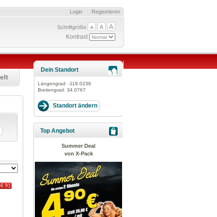
Login
Registrieren
Schriftgröße
Kontrast
Dein Standort
elt
Längengrad:
-118.0238
Breitengrad:
34.0767
Top Angebot
Summer Deal
von X-Pack
56.91