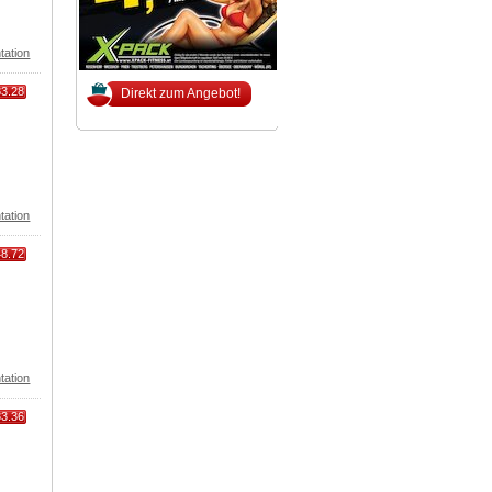
tation
83.28
Direkt zum Angebot!
tation
48.72
tation
83.36