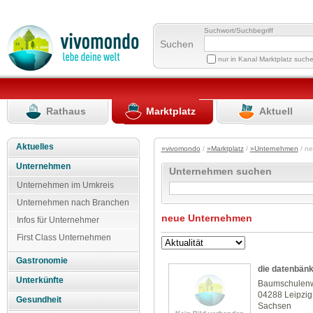
Suchwort/Suchbegriff
Suchen
nur in Kanal Marktplatz such
Rathaus
Marktplatz
Aktuell
Aktuelles
»vivomondo
/
»Marktplatz
/
»Unternehmen
/ n
Unternehmen
Unternehmen suchen
Unternehmen im Umkreis
Unternehmen nach Branchen
neue Unternehmen
Infos für Unternehmer
First Class Unternehmen
Gastronomie
die datenbän
Unterkünfte
Baumschulen
04288 Leipzig
Gesundheit
Sachsen