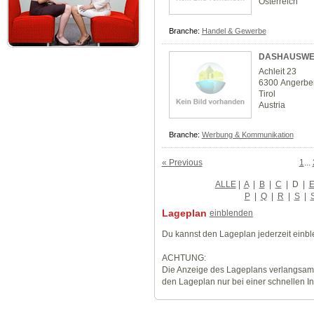
Österreich
Branche:
Handel & Gewerbe
DASHAUSWE
Achleit 23
6300 Angerbe
Tirol
Austria
Branche:
Werbung & Kommunikation
« Previous
1
...
ALLE
|
A
|
B
|
C
|
D
|
P
|
Q
|
R
|
S
|
Lageplan
einblenden
Du kannst den Lageplan jederzeit einb
ACHTUNG:
Die Anzeige des Lageplans verlangsamt
den Lageplan nur bei einer schnellen I