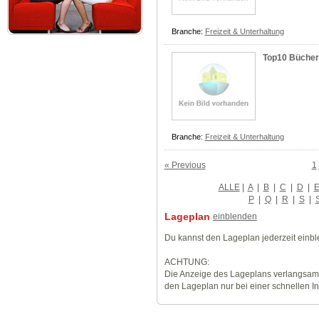
Branche:
Freizeit & Unterhaltung
Top10 Bücher
Branche:
Freizeit & Unterhaltung
« Previous
1
ALLE
|
A
|
B
|
C
|
D
|
P
|
Q
|
R
|
S
|
Lageplan
einblenden
Du kannst den Lageplan jederzeit einb
ACHTUNG:
Die Anzeige des Lageplans verlangsamt
den Lageplan nur bei einer schnellen I