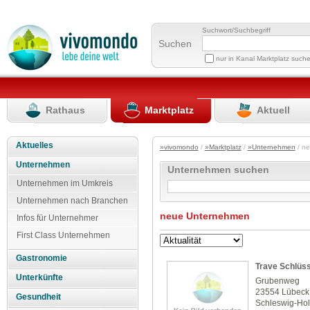
Suchwort/Suchbegriff
Suchen
nur in Kanal Marktplatz such
Rathaus
Marktplatz
Aktuell
Aktuelles
»vivomondo
/
»Marktplatz
/
»Unternehmen
/ n
Unternehmen
Unternehmen suchen
Unternehmen im Umkreis
Unternehmen nach Branchen
neue Unternehmen
Infos für Unternehmer
First Class Unternehmen
Gastronomie
Trave Schlüss
Unterkünfte
Grubenweg
23554 Lübeck
Gesundheit
Schleswig-Hol