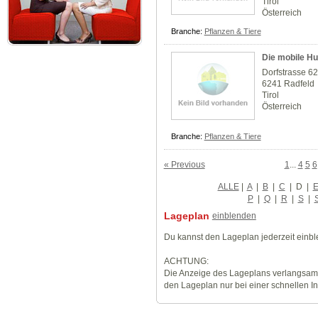
Tirol
Österreich
Branche:
Pflanzen & Tiere
Die mobile Hu
Dorfstrasse 6
6241 Radfeld
Tirol
Österreich
Branche:
Pflanzen & Tiere
« Previous
1
...
4
5
6
ALLE
|
A
|
B
|
C
|
D
|
P
|
Q
|
R
|
S
|
Lageplan
einblenden
Du kannst den Lageplan jederzeit einb
ACHTUNG:
Die Anzeige des Lageplans verlangsamt
den Lageplan nur bei einer schnellen I