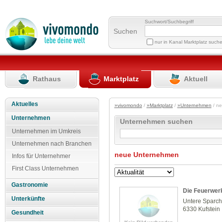
Suchwort/Suchbegriff
Suchen
nur in Kanal Marktplatz such
Rathaus
Marktplatz
Aktuell
Aktuelles
»vivomondo
/
»Marktplatz
/
»Unternehmen
/ n
Unternehmen
Unternehmen suchen
Unternehmen im Umkreis
Unternehmen nach Branchen
neue Unternehmen
Infos für Unternehmer
First Class Unternehmen
Gastronomie
Die Feuerwer
Unterkünfte
Untere Sparc
6330 Kufstein
Gesundheit