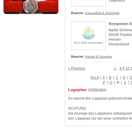
Österreich
Branche:
Gesundheit & Schönheit
Restposten S
teplitz-Schöna
60598 Frankfu
Hessen
Deutschland
Branche:
Handel & Gewerbe
« Previous
1
...
8
9
10
ALLE
|
A
|
B
|
C
|
D
|
P
|
Q
|
R
|
S
|
Lageplan
einblenden
Du kannst den Lageplan jederzeit einb
ACHTUNG:
Die Anzeige des Lageplans verlangsamt
den Lageplan nur bei einer schnellen I