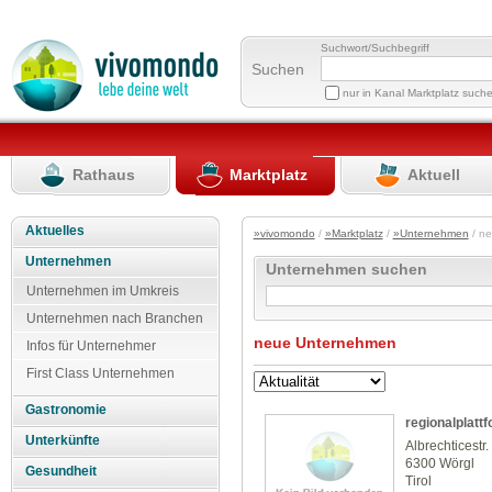
Suchwort/Suchbegriff
Suchen
nur in Kanal Marktplatz such
Rathaus
Marktplatz
Aktuell
Aktuelles
»vivomondo
/
»Marktplatz
/
»Unternehmen
/ n
Unternehmen
Unternehmen suchen
Unternehmen im Umkreis
Unternehmen nach Branchen
neue Unternehmen
Infos für Unternehmer
First Class Unternehmen
Gastronomie
regionalplattf
Unterkünfte
Albrechticestr.
6300 Wörgl
Gesundheit
Tirol