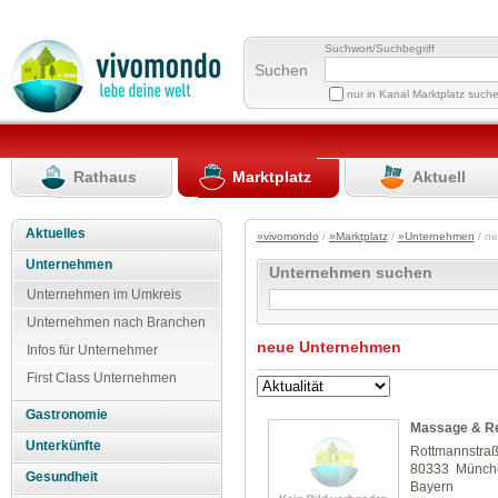
Suchwort/Suchbegriff
Suchen
nur in Kanal Marktplatz such
Rathaus
Marktplatz
Aktuell
Aktuelles
»vivomondo
/
»Marktplatz
/
»Unternehmen
/ n
Unternehmen
Unternehmen suchen
Unternehmen im Umkreis
Unternehmen nach Branchen
neue Unternehmen
Infos für Unternehmer
First Class Unternehmen
Gastronomie
Massage & Re
Unterkünfte
Rottmannstra
80333 Münch
Gesundheit
Bayern