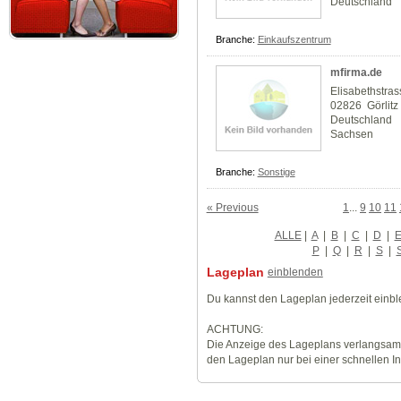
Deutschland
Branche:
Einkaufszentrum
mfirma.de
Elisabethstra
02826 Görlitz
Deutschland
Sachsen
Branche:
Sonstige
« Previous
1
...
9
10
11
ALLE
|
A
|
B
|
C
|
D
|
P
|
Q
|
R
|
S
|
Lageplan
einblenden
Du kannst den Lageplan jederzeit einb
ACHTUNG:
Die Anzeige des Lageplans verlangsamt
den Lageplan nur bei einer schnellen I