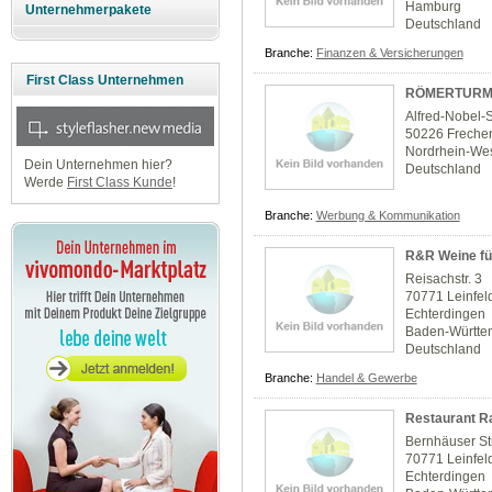
Hamburg
Unternehmerpakete
Deutschland
Branche:
Finanzen & Versicherungen
First Class Unternehmen
RÖMERTURM F
Alfred-Nobel-
50226 Freche
Nordrhein-Wes
Dein Unternehmen hier?
Deutschland
Werde
First Class Kunde
!
Branche:
Werbung & Kommunikation
R&R Weine fü
Reisachstr. 3
70771 Leinfel
Echterdingen
Baden-Württe
Deutschland
Branche:
Handel & Gewerbe
Restaurant R
Bernhäuser St
70771 Leinfel
Echterdingen