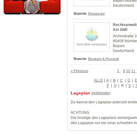
Baden-Württe
Deutschland
Branche:
Restaurant
Rechtsanwalt
Ast GbR
Archivstraße 3
90408 Nürnbe
Bayern
Deutschland
Branche:
Beratung & Personal
« Previous
1
...
9
10
11
ALLE
|
A
|
B
|
C
|
D
|
P
|
Q
|
R
|
S
|
Lageplan
einblenden
Du kannst den Lageplan jederzeit einb
ACHTUNG:
Die Anzeige des Lageplans verlangsamt
den Lageplan nur bei einer schnellen I