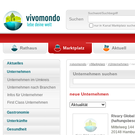
Suchwort/Suchbegriff
Suchen
nur in Kanal Marktplatz such
Rathaus
Marktplatz
Aktuell
Aktuelles
»vivomondo
/
»Marktplatz
/
»Unternehmen
/ n
Unternehmen
Unternehmen suchen
Unternehmen im Umkreis
Unternehmen nach Branchen
neue Unternehmen
Infos für Unternehmer
First Class Unternehmen
Gastronomie
Rivary Globa
(haftungsbes
Unterkünfte
Mittelweg 144
Gesundheit
20148 Hambu