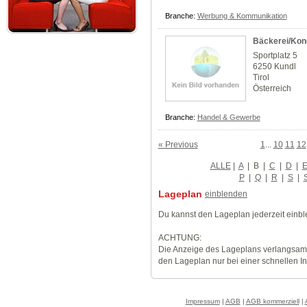
Branche:
Werbung & Kommunikation
Bäckerei/Kond
Sportplatz 5
6250 Kundl
Tirol
Österreich
Branche:
Handel & Gewerbe
« Previous
1
...
10
11
12
ALLE
|
A
|
B
|
C
|
D
|
P
|
Q
|
R
|
S
|
Lageplan
einblenden
Du kannst den Lageplan jederzeit einb
ACHTUNG:
Die Anzeige des Lageplans verlangsamt
den Lageplan nur bei einer schnellen I
Impressum
|
AGB
|
AGB kommerziell
|