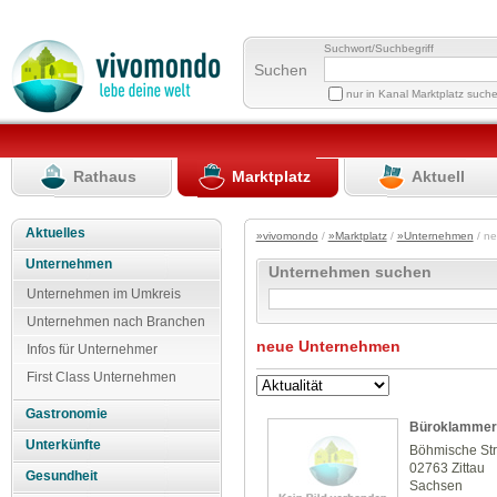
Suchwort/Suchbegriff
Suchen
nur in Kanal Marktplatz such
Rathaus
Marktplatz
Aktuell
Aktuelles
»vivomondo
/
»Marktplatz
/
»Unternehmen
/ n
Unternehmen
Unternehmen suchen
Unternehmen im Umkreis
Unternehmen nach Branchen
neue Unternehmen
Infos für Unternehmer
First Class Unternehmen
Gastronomie
Büroklammer 
Unterkünfte
Böhmische St
02763 Zittau
Gesundheit
Sachsen