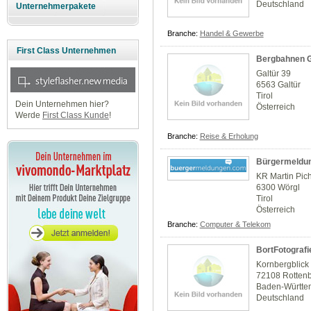
Deutschland
Unternehmerpakete
Branche:
Handel & Gewerbe
First Class Unternehmen
Bergbahnen G
Galtür 39
6563 Galtür
Tirol
Dein Unternehmen hier?
Österreich
Werde
First Class Kunde
!
Branche:
Reise & Erholung
Bürgermeldu
KR Martin Pichl
6300 Wörgl
Tirol
Österreich
Branche:
Computer & Telekom
BortFotografi
Kornbergblick
72108 Rotten
Baden-Württe
Deutschland