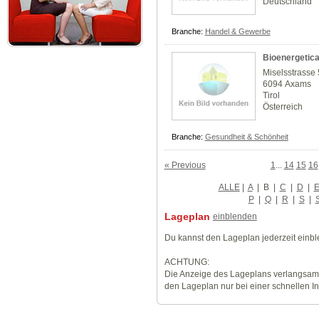
Deutschland
Branche:
Handel & Gewerbe
Bioenergetic
Miselsstrasse 
6094 Axams
Tirol
Österreich
Branche:
Gesundheit & Schönheit
« Previous
1
...
14
15
16
ALLE
|
A
|
B
|
C
|
D
|
P
|
Q
|
R
|
S
|
Lageplan
einblenden
Du kannst den Lageplan jederzeit einb
ACHTUNG:
Die Anzeige des Lageplans verlangsamt
den Lageplan nur bei einer schnellen I