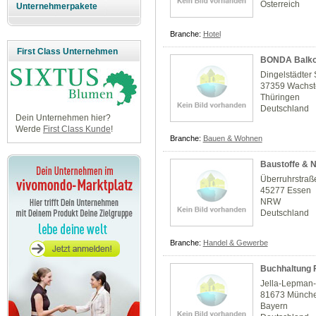
Österreich
Unternehmerpakete
Branche:
Hotel
First Class Unternehmen
BONDA Balko
Dingelstädter 
37359 Wachste
Thüringen
Deutschland
Dein Unternehmen hier?
Werde
First Class Kunde
!
Branche:
Bauen & Wohnen
Baustoffe & N
Überruhrstraß
45277 Essen
NRW
Deutschland
Branche:
Handel & Gewerbe
Buchhaltung 
Jella-Lepman-S
81673 Münch
Bayern