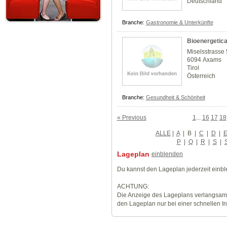
Deutschland
Branche:
Gastronomie & Unterkünfte
Bioenergetic
Miselsstrasse 
6094 Axams
Tirol
Österreich
Branche:
Gesundheit & Schönheit
« Previous
1
...
16
17
18
ALLE
|
A
|
B
|
C
|
D
|
P
|
Q
|
R
|
S
|
Lageplan
einblenden
Du kannst den Lageplan jederzeit einb
ACHTUNG:
Die Anzeige des Lageplans verlangsamt
den Lageplan nur bei einer schnellen I