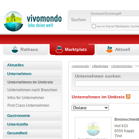
Suchwort/Suchbegriff
Suchen
nur in Kanal Marktplatz such
Rathaus
Marktplatz
Aktuell
Aktuelles
»vivomondo
/
»Marktplatz
/
»Unternehmen
/ U
Unternehmen
Unternehmen suchen
Unternehmen im Umkreis
Unternehmen nach Branchen
Unternehmen im Umkreis
Infos für Unternehmer
First Class Unternehmen
Gastronomie
Betonschneid
Unterkünfte
Hof 433
6555 Kappl
Gesundheit
Tirol