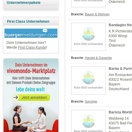
Österreich
Unternehmerpakete
Branche:
Bauen & Wohnen
First Class Unternehmen
Bandagist He
K.R.Pichlerstr
6300 Wörgl
Tirol
Dein Unternehmen hier?
Österreich
Werde
First Class Kunde
!
Branche:
Handel & Gewerbe
Barba & Part
Am Rossacker
83022 Rosen
Bayern
Deutschland
Branche:
Sonstige
Barista World
Waldweg 14
83075 Bad Fe
Bayern