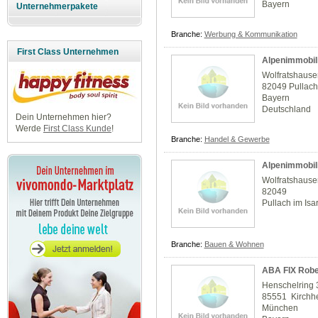
Bayern
Unternehmerpakete
Branche:
Werbung & Kommunikation
First Class Unternehmen
Alpenimmobil
Wolfratshauser
82049 Pullach 
Bayern
Deutschland
Dein Unternehmen hier?
Werde
First Class Kunde
!
Branche:
Handel & Gewerbe
Alpenimmobil
Wolfratshauser
82049
Pullach im Isar
Branche:
Bauen & Wohnen
ABA FIX Robe
Henschelring 
85551 Kirchh
München