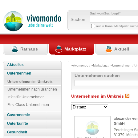
Suchwort/Suchbegriff
Suchen
nur in Kanal Marktplatz such
Rathaus
Marktplatz
Aktuell
Aktuelles
»vivomondo
/
»Marktplatz
/
»Unternehmen
/ U
Unternehmen
Unternehmen suchen
Unternehmen im Umkreis
Unternehmen nach Branchen
Unternehmen im Umkreis
Infos für Unternehmer
First Class Unternehmen
Gastronomie
alexander v
GmbH
Unterkünfte
Perchtinger St
Gesundheit
81379 Münch