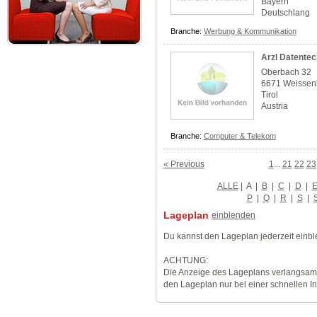
Bayern
Deutschlang
Branche:
Werbung & Kommunikation
Arzl Datentec
Oberbach 32
6671 Weissen
Tirol
Austria
Branche:
Computer & Telekom
« Previous
1
...
21
22
23
ALLE
|
A
|
B
|
C
|
D
|
P
|
Q
|
R
|
S
|
Lageplan
einblenden
Du kannst den Lageplan jederzeit einb
ACHTUNG:
Die Anzeige des Lageplans verlangsamt
den Lageplan nur bei einer schnellen I