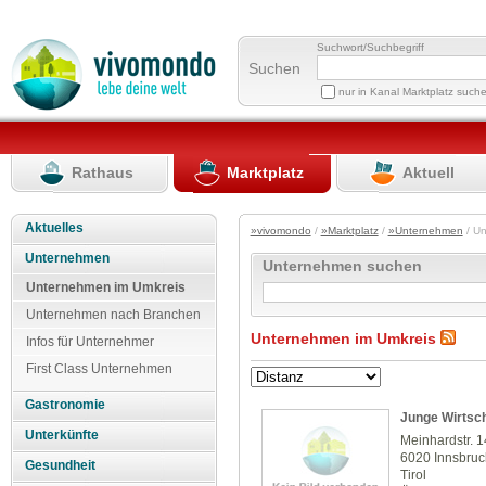
Suchwort/Suchbegriff
Suchen
nur in Kanal Marktplatz such
Rathaus
Marktplatz
Aktuell
Aktuelles
»vivomondo
/
»Marktplatz
/
»Unternehmen
/ U
Unternehmen
Unternehmen suchen
Unternehmen im Umkreis
Unternehmen nach Branchen
Unternehmen im Umkreis
Infos für Unternehmer
First Class Unternehmen
Gastronomie
Junge Wirtsch
Unterkünfte
Meinhardstr. 1
6020 Innsbruc
Gesundheit
Tirol