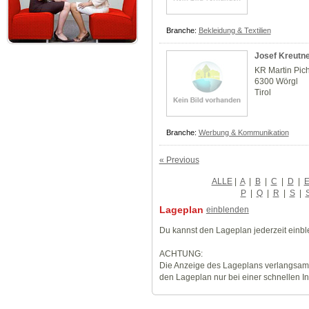
Branche:
Bekleidung & Textilien
Josef Kreutn
KR Martin Pichl
6300 Wörgl
Tirol
Branche:
Werbung & Kommunikation
« Previous
ALLE
|
A
|
B
|
C
|
D
|
P
|
Q
|
R
|
S
|
Lageplan
einblenden
Du kannst den Lageplan jederzeit einb
ACHTUNG:
Die Anzeige des Lageplans verlangsamt
den Lageplan nur bei einer schnellen I