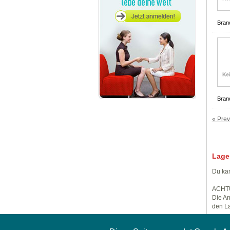
Bran
Bran
« Prev
Lage
Du kan
ACHT
Die An
den La