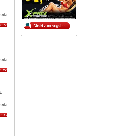
tation
80.77
Direkt zum Angebot!
tation
83.22
t
tation
83.35