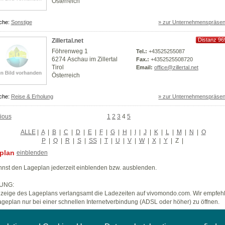
Österreich
che:
Sonstige
» zur Unternehmenspräsen
Distanz 96
Zillertal.net
km
Föhrenweg 1
Tel.:
+43525255087
6274 Aschau im Zillertal
Fax.:
+4352525508720
Tirol
Email:
office@zillertal.net
Österreich
che:
Reise & Erholung
» zur Unternehmenspräsen
ious
1
2
3
4
5
ALLE
|
A
|
B
|
C
|
D
|
E
|
F
|
G
|
H
|
I
|
J
|
K
|
L
|
M
|
N
|
O
P
|
Q
|
R
|
S
|
SS
|
T
|
U
|
V
|
W
|
X
|
Y
|
Z
|
plan
einblenden
nst den Lageplan jederzeit einblenden bzw. ausblenden.
UNG:
zeige des Lageplans verlangsamt die Ladezeiten auf vivomondo.com. Wir empfeh
geplan nur bei einer schnellen Internetverbindung (ADSL oder höher) zu öffnen.