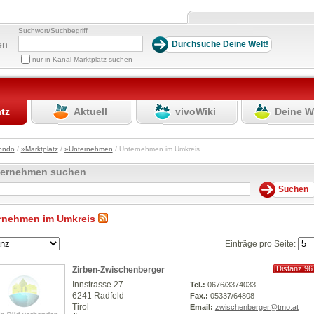
Suchwort/Suchbegriff
en
nur in Kanal Marktplatz suchen
atz
Aktuell
vivoWiki
Deine W
ondo
/
»Marktplatz
/
»Unternehmen
/ Unternehmen im Umkreis
ternehmen suchen
rnehmen im Umkreis
Einträge pro Seite:
Distanz 96
Zirben-Zwischenberger
km
Innstrasse 27
Tel.:
0676/3374033
6241 Radfeld
Fax.:
05337/64808
Tirol
Email:
zwischenberger@tmo.at