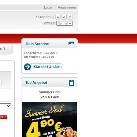
Login
Registrieren
Schriftgröße
Kontrast
Dein Standort
elt
Längengrad:
-118.2988
Breitengrad:
34.0416
Top Angebot
Summer Deal
von X-Pack
79.7