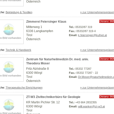
Österreich
che:
Bekleidung & Textilien
» zur Unternehmenspräsen
Distanz 96
Zimmerei Feiersinger Klaus
km
Mitterweg 1
Tel.:
05332/87 319
6336 Langkampfen
Fax.:
05332/87 319-4
Tirol
Email:
k.feiersinger@kufnet.at
Österreich
che:
Technik & Handwerk
» zur Unternehmenspräsen
Distanz 96
Zentrum für Naturheilmedizin Dr. med. univ.
km
Theodora Moser
Fritz Atzlstraße 8
Tel.:
05332 77287
6300 Wörgl
Fax.:
05332 77287 - 22
Tirol
Email:
Dr.Moser@naturheilmedizin.a
Österreich
che:
Therapeutische Einrichtungen
» zur Unternehmenspräsen
Distanz 96
ZT-W3 Ziviltechnikerbüro für Geologie
km
KR Martin Pichler Str. 12
Tel.:
+43 664 2832355
6300 Wörgl
Email:
willi.wanker@zt-w3.at
Tirol