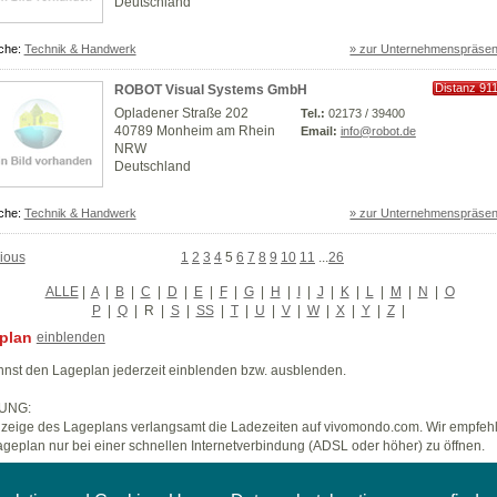
Deutschland
che:
Technik & Handwerk
» zur Unternehmenspräsen
Distanz 91
ROBOT Visual Systems GmbH
km
Opladener Straße 202
Tel.:
02173 / 39400
40789 Monheim am Rhein
Email:
info@robot.de
NRW
Deutschland
che:
Technik & Handwerk
» zur Unternehmenspräsen
ious
1
2
3
4
5
6
7
8
9
10
11
...
26
ALLE
|
A
|
B
|
C
|
D
|
E
|
F
|
G
|
H
|
I
|
J
|
K
|
L
|
M
|
N
|
O
P
|
Q
|
R
|
S
|
SS
|
T
|
U
|
V
|
W
|
X
|
Y
|
Z
|
plan
einblenden
nst den Lageplan jederzeit einblenden bzw. ausblenden.
UNG:
zeige des Lageplans verlangsamt die Ladezeiten auf vivomondo.com. Wir empfeh
geplan nur bei einer schnellen Internetverbindung (ADSL oder höher) zu öffnen.