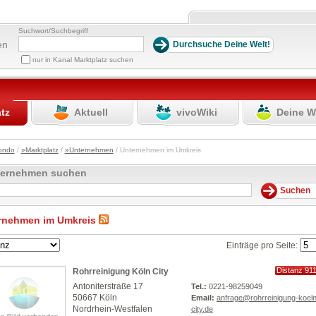
Suchwort/Suchbegriff
en
nur in Kanal Marktplatz suchen
atz
Aktuell
vivoWiki
Deine W
ondo
/
»Marktplatz
/
»Unternehmen
/ Unternehmen im Umkreis
ternehmen suchen
rnehmen im Umkreis
Einträge pro Seite:
Distanz 91
Rohrreinigung Köln City
km
Antoniterstraße 17
Tel.:
0221-98259049
50667 Köln
Email:
anfrage@rohrreinigung-koeln
Nordrhein-Westfalen
city.de