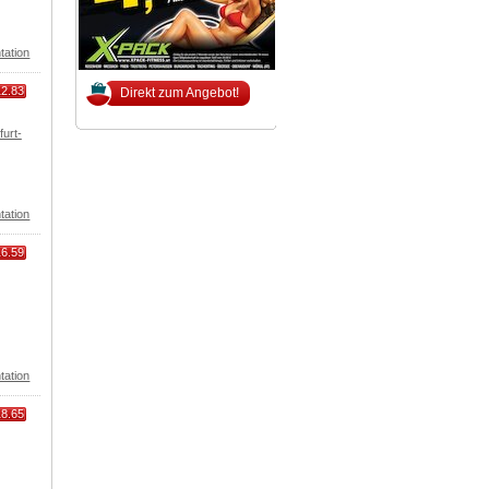
tation
12.83
Direkt zum Angebot!
urt-
tation
16.59
tation
18.65