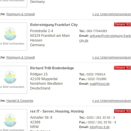
Germany
che:
Reinigung & Umwelt
» zur Unternehmenspräsen
Distanz 91
Rohrreinigung Frankfurt City
km
Poststraße 2-4
Tel.:
069-77044383
60329 Frankfurt am Main
Email:
anfrage@rohrreinigung-frankf
Hessen
city.de
Germany
che:
Reinigung & Umwelt
» zur Unternehmenspräsen
Distanz 91
Richard Trißl Bodenbeläge
km
Röttgen 15
Tel.:
0202-700614
42109 Wuppertal
Fax.:
0202-701880
Nordrhein Westfalen
Email:
mail@trissl.de
Deutschland
che:
Handel & Gewerbe
» zur Unternehmenspräsen
Distanz 91
rex IT - Server, Housing, Hosting
km
Anhalter Str. 8
Tel.:
0202 / 261 33 55 - 0
42389
Fax.:
0202 / 261 33 55 - 9
NRW
Email:
info@rex-it.de