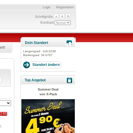
Login
Registrieren
Schriftgröße
Kontrast
Dein Standort
elt
Längengrad:
-118.0238
Breitengrad:
34.0767
Top Angebot
Summer Deal
von X-Pack
12.83
-