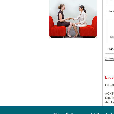
Bran
Bran
« Prev
Lage
Du kan
ACHT
Die An
den La