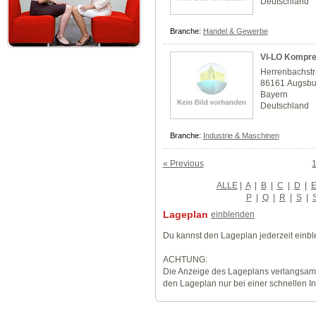
Deutschland
Branche:
Handel & Gewerbe
VI-LO Kompre
Herrenbachst
86161 Augsbu
Bayern
Deutschland
Branche:
Industrie & Maschinen
« Previous
ALLE
|
A
|
B
|
C
|
D
|
P
|
Q
|
R
|
S
|
Lageplan
einblenden
Du kannst den Lageplan jederzeit einb
ACHTUNG:
Die Anzeige des Lageplans verlangsamt
den Lageplan nur bei einer schnellen I