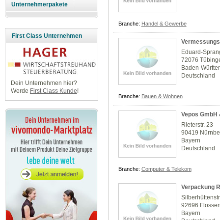
Unternehmerpakete
Branche:
Handel & Gewerbe
First Class Unternehmen
Vermessungsb
Eduard-Sprang
72076 Tübing
Baden-Württe
Deutschland
Dein Unternehmen hier?
Werde
First Class Kunde
!
Branche:
Bauen & Wohnen
Vepos GmbH 
Rieterstr. 23
90419 Nürnbe
Bayern
Deutschland
Branche:
Computer & Telekom
Verpackung 
Silberhüttenstr
92696 Flosse
Bayern