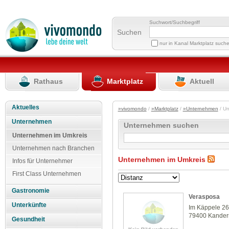
Suchwort/Suchbegriff
Suchen
nur in Kanal Marktplatz such
Rathaus
Marktplatz
Aktuell
Aktuelles
»vivomondo
/
»Marktplatz
/
»Unternehmen
/ U
Unternehmen
Unternehmen suchen
Unternehmen im Umkreis
Unternehmen nach Branchen
Unternehmen im Umkreis
Infos für Unternehmer
First Class Unternehmen
Gastronomie
Verasposa
Unterkünfte
Im Käppele 2
79400 Kander
Gesundheit