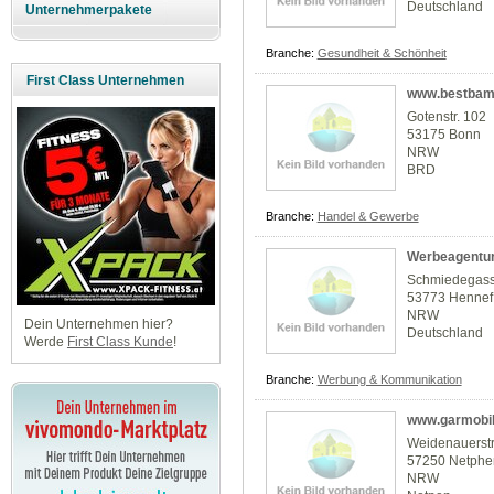
Deutschland
Unternehmerpakete
Branche:
Gesundheit & Schönheit
First Class Unternehmen
www.bestbam
Gotenstr. 102
53175 Bonn
NRW
BRD
Branche:
Handel & Gewerbe
Werbeagentur
Schmiedegass
53773 Hennef
NRW
Dein Unternehmen hier?
Deutschland
Werde
First Class Kunde
!
Branche:
Werbung & Kommunikation
www.garmobil
Weidenauerst
57250 Netphe
NRW