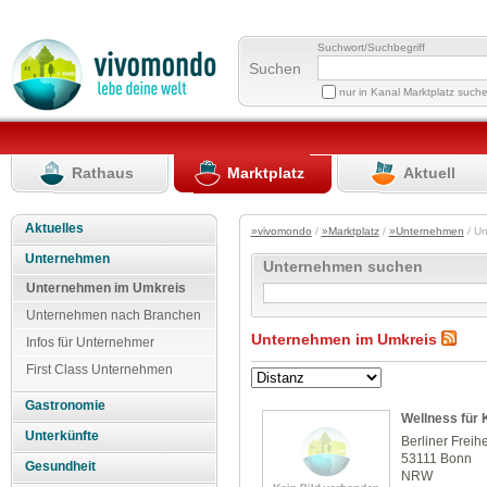
Suchwort/Suchbegriff
Suchen
nur in Kanal Marktplatz such
Rathaus
Marktplatz
Aktuell
Aktuelles
»vivomondo
/
»Marktplatz
/
»Unternehmen
/ U
Unternehmen
Unternehmen suchen
Unternehmen im Umkreis
Unternehmen nach Branchen
Unternehmen im Umkreis
Infos für Unternehmer
First Class Unternehmen
Gastronomie
Wellness für 
Unterkünfte
Berliner Freihe
53111 Bonn
Gesundheit
NRW