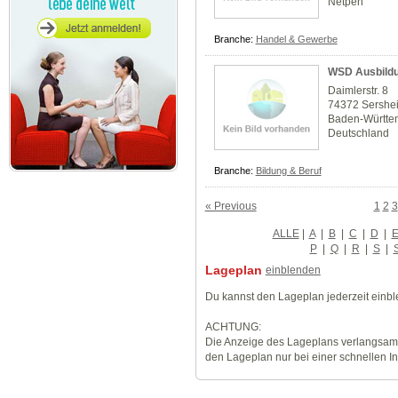
Netpen
Branche:
Handel & Gewerbe
WSD Ausbild
Daimlerstr. 8
74372 Sershe
Baden-Württe
Deutschland
Branche:
Bildung & Beruf
« Previous
1
2
3
ALLE
|
A
|
B
|
C
|
D
|
P
|
Q
|
R
|
S
|
Lageplan
einblenden
Du kannst den Lageplan jederzeit einb
ACHTUNG:
Die Anzeige des Lageplans verlangsamt
den Lageplan nur bei einer schnellen I