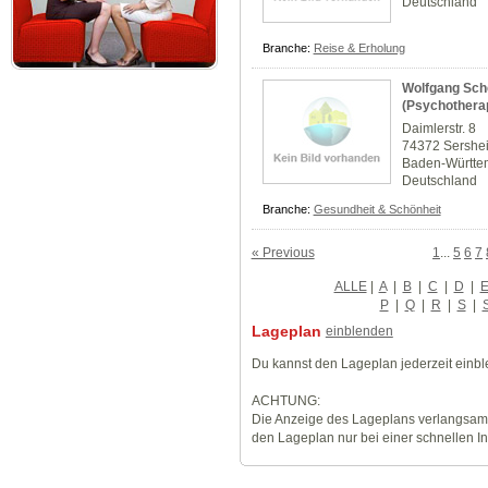
Deutschland
Branche:
Reise & Erholung
Wolfgang Sche
(Psychothera
Daimlerstr. 8
74372 Sershe
Baden-Württe
Deutschland
Branche:
Gesundheit & Schönheit
« Previous
1
...
5
6
7
ALLE
|
A
|
B
|
C
|
D
|
P
|
Q
|
R
|
S
|
Lageplan
einblenden
Du kannst den Lageplan jederzeit einb
ACHTUNG:
Die Anzeige des Lageplans verlangsamt
den Lageplan nur bei einer schnellen I