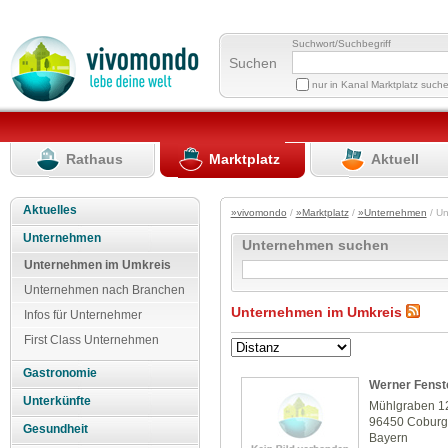
Suchwort/Suchbegriff
Suchen
nur in Kanal Marktplatz such
Rathaus
Marktplatz
Aktuell
Aktuelles
»vivomondo
/
»Marktplatz
/
»Unternehmen
/ U
Unternehmen
Unternehmen suchen
Unternehmen im Umkreis
Unternehmen nach Branchen
Unternehmen im Umkreis
Infos für Unternehmer
First Class Unternehmen
Gastronomie
Werner Fenst
Unterkünfte
Mühlgraben 1
96450 Cobur
Gesundheit
Bayern