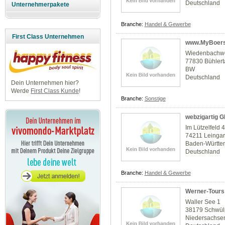
Deutschland
Unternehmerpakete
Branche:
Handel & Gewerbe
First Class Unternehmen
www.MyBoers
Wiedenbachw
77830 Bühlert
BW
Deutschland
Dein Unternehmen hier?
Werde
First Class Kunde
!
Branche:
Sonstige
webzigartig 
Im Lützelfeld 
74211 Leingar
Baden-Württe
Deutschland
Branche:
Handel & Gewerbe
Werner-Tours 
Waller See 1
38179 Schwül
Niedersachse