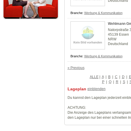
Deutschland
Branche:
Werbung & Kommunikation
Wehlmann G
Natorpstraße 
45139 Essen
NRW
Deutschland
Branche:
Werbung & Kommunikation
« Previous
ALLE
|
A
|
B
|
C
|
D
|
P
|
Q
|
R
|
S
|
Lageplan
einblenden
Du kannst den Lageplan jederzeit einb
ACHTUNG:
Die Anzeige des Lageplans verlangsamt
den Lageplan nur bei einer schnellen I