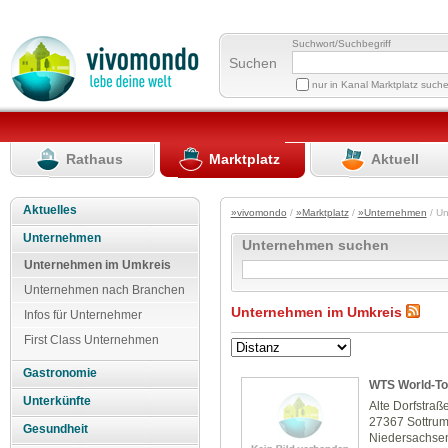
Suchwort/Suchbegriff
Suchen
nur in Kanal Marktplatz such
Rathaus
Marktplatz
Aktuell
Aktuelles
»vivomondo
/
»Marktplatz
/
»Unternehmen
/ U
Unternehmen
Unternehmen suchen
Unternehmen im Umkreis
Unternehmen nach Branchen
Unternehmen im Umkreis
Infos für Unternehmer
First Class Unternehmen
Gastronomie
WTS World-To
Unterkünfte
Alte Dorfstraß
27367 Sottru
Gesundheit
Niedersachse