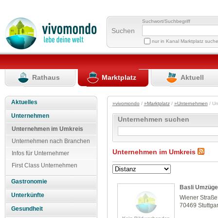
Suchwort/Suchbegriff
Suchen
nur in Kanal Marktplatz such
Rathaus
Marktplatz
Aktuell
Aktuelles
»vivomondo
/
»Marktplatz
/
»Unternehmen
/ U
Unternehmen
Unternehmen suchen
Unternehmen im Umkreis
Unternehmen nach Branchen
Unternehmen im Umkreis
Infos für Unternehmer
First Class Unternehmen
Gastronomie
Basli Umzüge
Unterkünfte
Wiener Straße
70469 Stuttgar
Gesundheit