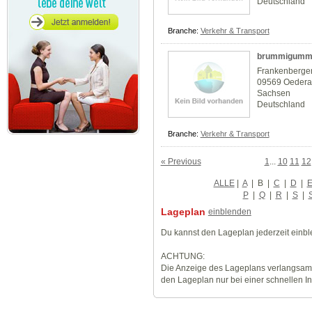
Deutschland
Branche:
Verkehr & Transport
brummigummi
Frankenberger
09569 Oeder
Sachsen
Deutschland
Branche:
Verkehr & Transport
« Previous
1
...
10
11
12
ALLE
|
A
|
B
|
C
|
D
|
P
|
Q
|
R
|
S
|
Lageplan
einblenden
Du kannst den Lageplan jederzeit einb
ACHTUNG:
Die Anzeige des Lageplans verlangsamt
den Lageplan nur bei einer schnellen I