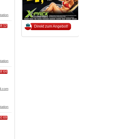
tation
38.12
Direkt zum Angebot!
tation
38.64
il.com
tation
50.69