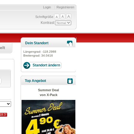
Login
Registrieren
Schriftgröße
Kontrast
Dein Standort
elt
Längengrad:
-118.2988
Breitengrad:
34.0416
Top Angebot
Summer Deal
von X-Pack
18.3