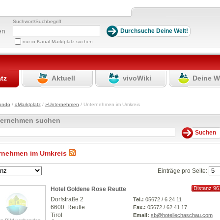
Suchwort/Suchbegriff
en
nur in Kanal Marktplatz suchen
atz
Aktuell
vivoWiki
Deine W
ondo
/
»Marktplatz
/
»Unternehmen
/ Unternehmen im Umkreis
ternehmen suchen
rnehmen im Umkreis
Einträge pro Seite:
Distanz 96
Hotel Goldene Rose Reutte
km
Dorfstraße 2
Tel.:
05672 / 6 24 11
6600 Reutte
Fax.:
05672 / 62 41 17
Tirol
Email:
sb@hotellechaschau.com