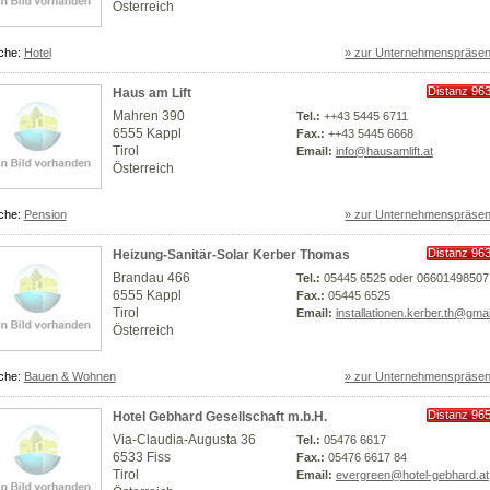
Österreich
che:
Hotel
» zur Unternehmenspräsen
Distanz 96
Haus am Lift
km
Mahren 390
Tel.:
++43 5445 6711
6555 Kappl
Fax.:
++43 5445 6668
Tirol
Email:
info@hausamlift.at
Österreich
che:
Pension
» zur Unternehmenspräsen
Distanz 96
Heizung-Sanitär-Solar Kerber Thomas
km
Brandau 466
Tel.:
05445 6525 oder 06601498507
6555 Kappl
Fax.:
05445 6525
Tirol
Email:
installationen.kerber.th@gma
Österreich
che:
Bauen & Wohnen
» zur Unternehmenspräsen
Distanz 96
Hotel Gebhard Gesellschaft m.b.H.
km
Via-Claudia-Augusta 36
Tel.:
05476 6617
6533 Fiss
Fax.:
05476 6617 84
Tirol
Email:
evergreen@hotel-gebhard.at