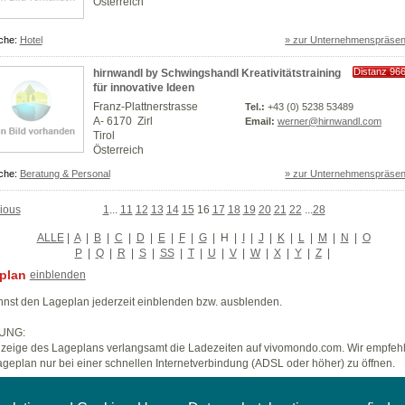
Österreich
che:
Hotel
» zur Unternehmenspräsen
Distanz 96
hirnwandl by Schwingshandl Kreativitätstraining
km
für innovative Ideen
Franz-Plattnerstrasse
Tel.:
+43 (0) 5238 53489
A- 6170 Zirl
Email:
werner@hirnwandl.com
Tirol
Österreich
che:
Beratung & Personal
» zur Unternehmenspräsen
ious
1
...
11
12
13
14
15
16
17
18
19
20
21
22
...
28
ALLE
|
A
|
B
|
C
|
D
|
E
|
F
|
G
|
H
|
I
|
J
|
K
|
L
|
M
|
N
|
O
P
|
Q
|
R
|
S
|
SS
|
T
|
U
|
V
|
W
|
X
|
Y
|
Z
|
plan
einblenden
nst den Lageplan jederzeit einblenden bzw. ausblenden.
UNG:
zeige des Lageplans verlangsamt die Ladezeiten auf vivomondo.com. Wir empfeh
geplan nur bei einer schnellen Internetverbindung (ADSL oder höher) zu öffnen.