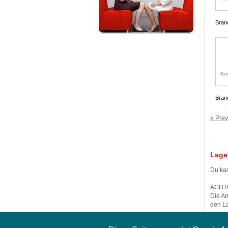
Bran
Bran
« Prev
Lage
Du kan
ACHT
Die An
den La