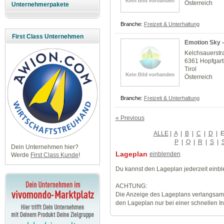
Österreich
Unternehmerpakete
Branche:
Freizeit & Unterhaltung
First Class Unternehmen
Emotion Sky 
Kelchsauerstr
6361 Hopfgart
Tirol
Österreich
Branche:
Freizeit & Unterhaltung
« Previous
ALLE
|
A
|
B
|
C
|
D
|
P
|
Q
|
R
|
S
|
Dein Unternehmen hier?
Lageplan
einblenden
Werde
First Class Kunde
!
Du kannst den Lageplan jederzeit einb
ACHTUNG:
Die Anzeige des Lageplans verlangsamt
den Lageplan nur bei einer schnellen I