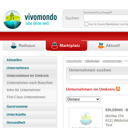
Suchwort/Suchbegriff
Suchen
nur in Kanal Marktplatz such
Rathaus
Marktplatz
Aktuell
Aktuelles
»vivomondo
/
»Marktplatz
/
»Unternehmen
/ U
Unternehmen
Unternehmen suchen
Unternehmen im Umkreis
Unternehmen nach Branchen
Unternehmen im Umkreis
Infos für Unternehmer
First Class Unternehmen
Gastronomie
ERLEBNIS - 
Unterkünfte
Mühltal 254
6311 Wildsch
Gesundheit
Tirol