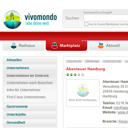
Suchwort/Suchbegriff
Suchen
nur in Kanal Marktplatz such
Rathaus
Marktplatz
Aktuell
Aktuelles
»vivomondo
/
»Marktplatz
/
»Unternehmen
/
»U
Unternehmen
Abenteuer Hamburg
Unternehmen im Umkreis
Abenteuer Ham
Unternehmen nach Branchen
Venusberg 26 D
Infos für Unternehmer
20459 Hamburg
Hamburg
First Class Unternehmen
Telefon:
0176 9
Gastronomie
Email:
info@ab
Website:
www.A
Unterkünfte
Branche:
Reise
Gesundheit