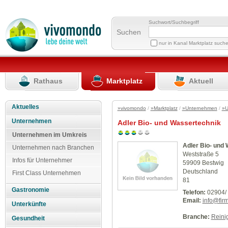
Suchwort/Suchbegriff
Suchen
nur in Kanal Marktplatz such
Rathaus
Marktplatz
Aktuell
Aktuelles
»vivomondo
/
»Marktplatz
/
»Unternehmen
/
»U
Unternehmen
Adler Bio- und Wassertechnik
Unternehmen im Umkreis
Adler Bio- und
Unternehmen nach Branchen
Weststraße 5
Infos für Unternehmer
59909 Bestwig
Deutschland
First Class Unternehmen
81
Gastronomie
Telefon:
02904/
Email:
info@fir
Unterkünfte
Branche:
Reini
Gesundheit