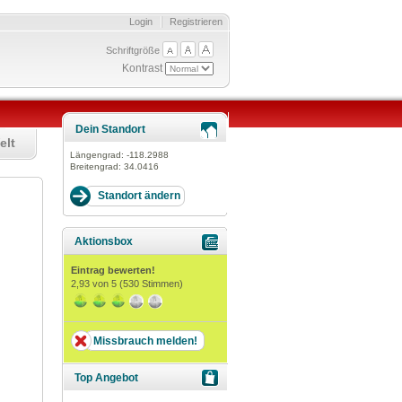
Login
Registrieren
Schriftgröße
Kontrast
Dein Standort
elt
Längengrad:
-118.2988
Breitengrad:
34.0416
Aktionsbox
Eintrag bewerten!
2,93
von 5 (
530
Stimmen)
Missbrauch melden!
Top Angebot