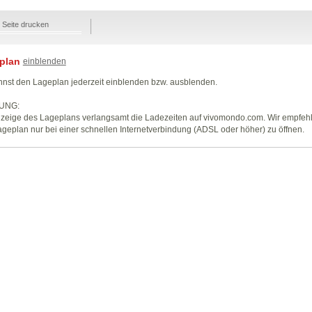
Seite drucken
plan
einblenden
nst den Lageplan jederzeit einblenden bzw. ausblenden.
UNG:
zeige des Lageplans verlangsamt die Ladezeiten auf vivomondo.com. Wir empfeh
geplan nur bei einer schnellen Internetverbindung (ADSL oder höher) zu öffnen.