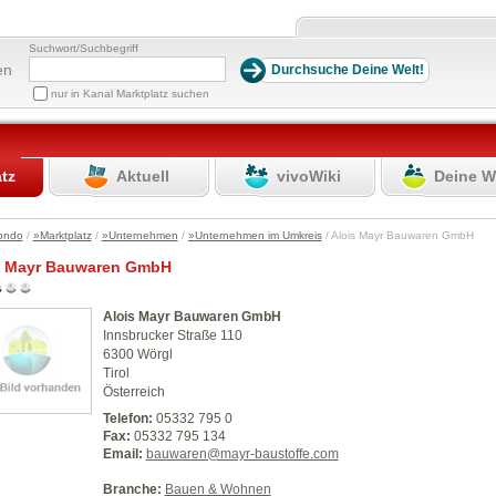
Suchwort/Suchbegriff
en
nur in Kanal Marktplatz suchen
atz
Aktuell
vivoWiki
Deine W
ondo
/
»Marktplatz
/
»Unternehmen
/
»Unternehmen im Umkreis
/ Alois Mayr Bauwaren GmbH
s Mayr Bauwaren GmbH
Alois Mayr Bauwaren GmbH
Innsbrucker Straße 110
6300 Wörgl
Tirol
Österreich
Telefon:
05332 795 0
Fax:
05332 795 134
Email:
bauwaren@mayr-baustoffe.com
Branche:
Bauen & Wohnen