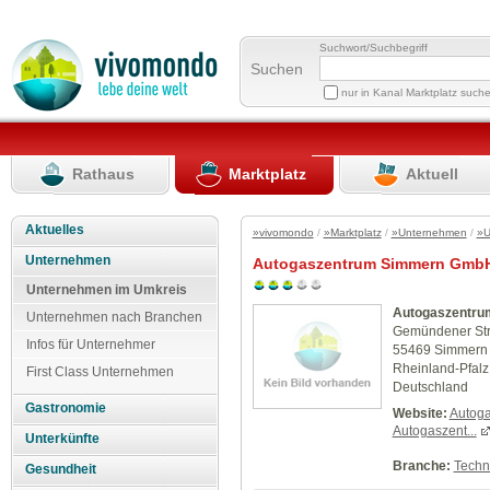
Suchwort/Suchbegriff
Suchen
nur in Kanal Marktplatz such
Rathaus
Marktplatz
Aktuell
Aktuelles
»vivomondo
/
»Marktplatz
/
»Unternehmen
/
»U
Unternehmen
Autogaszentrum Simmern Gmb
Unternehmen im Umkreis
Autogaszentr
Unternehmen nach Branchen
Gemündener Str
Infos für Unternehmer
55469 Simmern
Rheinland-Pfalz
First Class Unternehmen
Deutschland
Gastronomie
Website:
Autoga
Autogaszent...
Unterkünfte
Branche:
Techn
Gesundheit