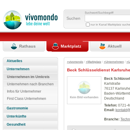
Suchwort/Suchbegriff
Suchen
nur in Kanal Marktplatz such
Rathaus
Marktplatz
Aktuell
Aktuelles
»vivomondo
/
»Marktplatz
/
»Unternehmen
/
»U
Unternehmen
Beck Schlüsseldienst Karlsruh
Unternehmen im Umkreis
Beck Schlüssel
Karlstraße
Unternehmen nach Branchen
76137 Karlsruh
Infos für Unternehmer
Baden-Württem
Deutschland
First Class Unternehmen
Telefon:
0721-4
Gastronomie
Email:
kontakt@
Unterkünfte
Branche:
Techn
Gesundheit