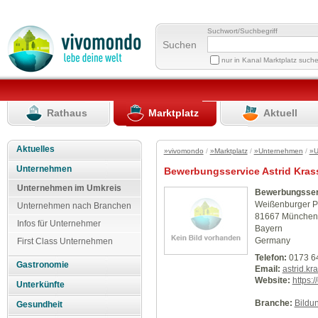
Suchwort/Suchbegriff
Suchen
nur in Kanal Marktplatz such
Rathaus
Marktplatz
Aktuell
Aktuelles
»vivomondo
/
»Marktplatz
/
»Unternehmen
/
»U
Unternehmen
Bewerbungsservice Astrid Kras
Unternehmen im Umkreis
Bewerbungsserv
Weißenburger Pl
Unternehmen nach Branchen
81667 München
Infos für Unternehmer
Bayern
Germany
First Class Unternehmen
Telefon:
0173 6
Gastronomie
Email:
astrid.k
Website:
https:
Unterkünfte
Branche:
Bildu
Gesundheit