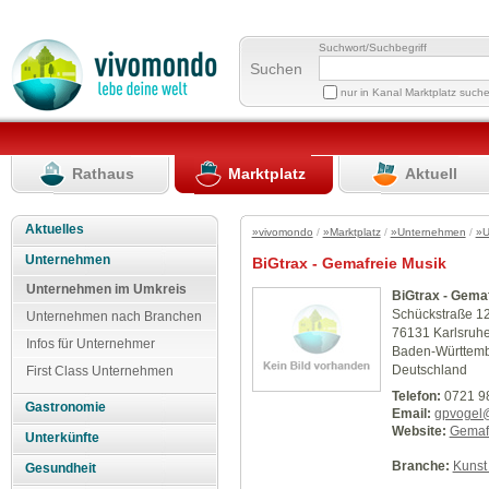
Suchwort/Suchbegriff
Suchen
nur in Kanal Marktplatz such
Rathaus
Marktplatz
Aktuell
Aktuelles
»vivomondo
/
»Marktplatz
/
»Unternehmen
/
»U
Unternehmen
BiGtrax - Gemafreie Musik
Unternehmen im Umkreis
BiGtrax - Gema
Schückstraße 1
Unternehmen nach Branchen
76131 Karlsruh
Infos für Unternehmer
Baden-Württem
Deutschland
First Class Unternehmen
Telefon:
0721 9
Gastronomie
Email:
gpvogel
Website:
Gemafr
Unterkünfte
Branche:
Kunst 
Gesundheit