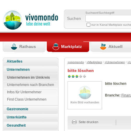
Suchwort/Suchbegriff
Suchen
nur in Kanal Marktplatz such
Rathaus
Marktplatz
Aktuell
Aktuelles
»vivomondo
/
»Marktplatz
/
»Unternehmen
/
»U
Unternehmen
bitte löschen
Unternehmen im Umkreis
bitte löschen
Unternehmen nach Branchen
Infos für Unternehmer
Branche:
Finan
First Class Unternehmen
Gastronomie
Unterkünfte
Seite drucken
Gesundheit