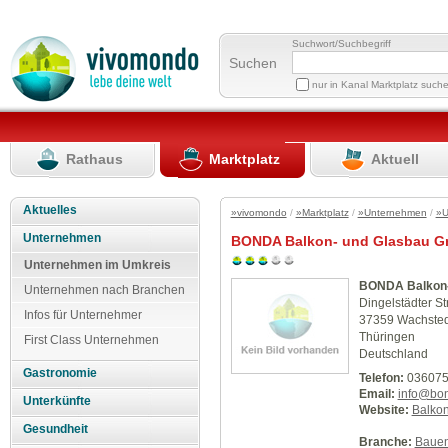
Suchwort/Suchbegriff
Suchen
nur in Kanal Marktplatz such
Rathaus
Marktplatz
Aktuell
Aktuelles
»vivomondo
/
»Marktplatz
/
»Unternehmen
/
»U
Unternehmen
BONDA Balkon- und Glasbau 
Unternehmen im Umkreis
BONDA Balkon-
Unternehmen nach Branchen
Dingelstädter St
Infos für Unternehmer
37359 Wachstedt
Thüringen
First Class Unternehmen
Deutschland
Gastronomie
Telefon:
036075
Email:
info@bon
Unterkünfte
Website:
Balko
Gesundheit
Branche:
Baue