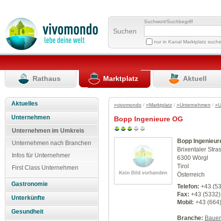
Suchwort/Suchbegriff
Suchen
nur in Kanal Marktplatz such
Rathaus
Marktplatz
Aktuell
Aktuelles
»vivomondo
/
»Marktplatz
/
»Unternehmen
/
»U
Unternehmen
Bopp Ingenieure OG
Unternehmen im Umkreis
Bopp Ingenieur
Unternehmen nach Branchen
Brixentaler Stra
Infos für Unternehmer
6300 Wörgl
Tirol
First Class Unternehmen
Österreich
Gastronomie
Telefon:
+43 (53
Fax:
+43 (5332)
Unterkünfte
Mobil:
+43 (664
Gesundheit
Branche:
Baue