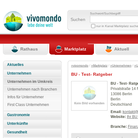
Suchwort/Suchbegriff
Suchen
nur in Kanal Marktplatz such
Rathaus
Marktplatz
Aktuell
Aktuelles
»vivomondo
/
»Marktplatz
/
»Unternehmen
/
»U
Unternehmen
BU - Test- Ratgeber
Unternehmen im Umkreis
BU - Test- Ratg
Privatstraße 14 
Unternehmen nach Branchen
13086 Berlin
Infos für Unternehmer
Berlin
Deutschland
First Class Unternehmen
Email:
kontakt@
Gastronomie
Website:
Ihr BU
Unterkünfte
Branche:
Finan
Gesundheit