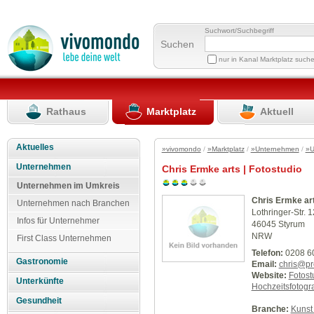
Suchwort/Suchbegriff
Suchen
nur in Kanal Marktplatz such
Rathaus
Marktplatz
Aktuell
Aktuelles
»vivomondo
/
»Marktplatz
/
»Unternehmen
/
»U
Unternehmen
Chris Ermke arts | Fotostudio
Unternehmen im Umkreis
Chris Ermke art
Unternehmen nach Branchen
Lothringer-Str. 
Infos für Unternehmer
46045 Styrum
NRW
First Class Unternehmen
Telefon:
0208 6
Gastronomie
Email:
chris@pr
Website:
Fotost
Unterkünfte
Hochzeitsfotogra
Gesundheit
Branche:
Kunst 