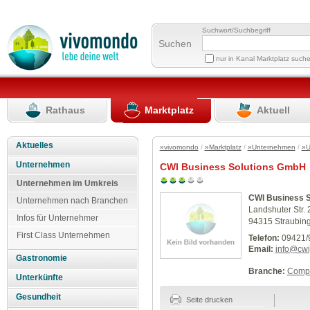
Suchwort/Suchbegriff
Suchen
nur in Kanal Marktplatz such
Rathaus
Marktplatz
Aktuell
Aktuelles
»vivomondo
/
»Marktplatz
/
»Unternehmen
/
»U
Unternehmen
CWI Business Solutions GmbH
Unternehmen im Umkreis
CWI Business 
Unternehmen nach Branchen
Landshuter Str. 
Infos für Unternehmer
94315 Straubin
First Class Unternehmen
Telefon:
09421/9
Email:
info@cw
Gastronomie
Branche:
Compu
Unterkünfte
Gesundheit
Seite drucken